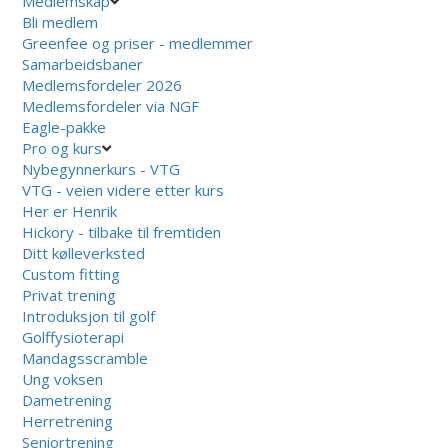
Medlemskap
Bli medlem
Greenfee og priser - medlemmer
Samarbeidsbaner
Medlemsfordeler 2026
Medlemsfordeler via NGF
Eagle-pakke
Pro og kurs
Nybegynnerkurs - VTG
VTG - veien videre etter kurs
Her er Henrik
Hickory - tilbake til fremtiden
Ditt kølleverksted
Custom fitting
Privat trening
Introduksjon til golf
Golffysioterapi
Mandagsscramble
Ung voksen
Dametrening
Herretrening
Seniortrening