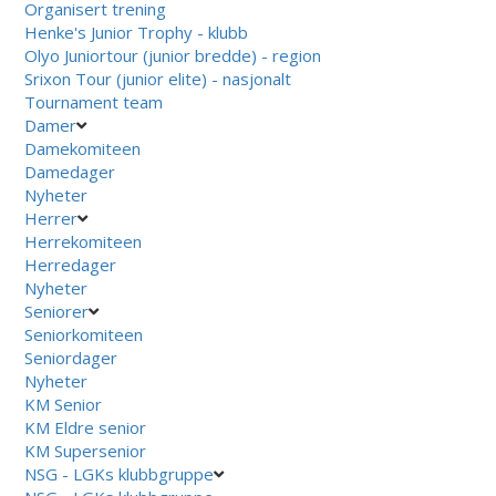
Organisert trening
Henke's Junior Trophy - klubb
Olyo Juniortour (junior bredde) - region
Srixon Tour (junior elite) - nasjonalt
Tournament team
Damer
Damekomiteen
Damedager
Nyheter
Herrer
Herrekomiteen
Herredager
Nyheter
Seniorer
Seniorkomiteen
Seniordager
Nyheter
KM Senior
KM Eldre senior
KM Supersenior
NSG - LGKs klubbgruppe