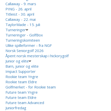
Callaway - 9. mars
PING - 26. april
Titleist - 30. april
Callaway - 22. mai
TaylorMade - 15. juli
Turneringer
Turneringer - GolfBox
Turneringskomiteen
Ulike spilleformer - fra NGF
Norsk Seniorgolf 2026
Åpent norsk mesterskap i hickorygolf
Junior og elite
Barn, junior og elite
Impact Supporter
Rookie team Yngre
Rookie team Eldre
Golfmerket - for Rookie team
Future team Yngre
Future team Eldre
Future team Advanced
Juniorfredag