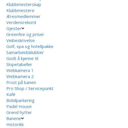
Klubbmesterskap
Klubbmestere
Æresmedlemmer
Verdensrekord
Gjester
Greenfee og priser
Veibeskrivelse
Golf, spa og hotellpakke
Samarbeidsklubber
Godt å kjenne til
Slopetabeller
Webkamera 1
Webkamera 2
Frost på banen
Pro Shop / Servicepunkt
Kafé
Bobilparkering
Padel House
Grend hytter
Banene
Historikk