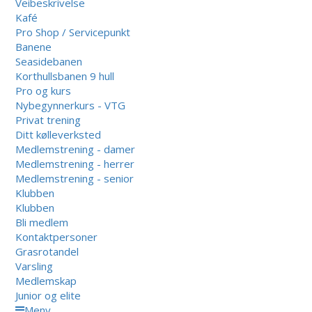
Veibeskrivelse
Kafé
Pro Shop / Servicepunkt
Banene
Seasidebanen
Korthullsbanen 9 hull
Pro og kurs
Nybegynnerkurs - VTG
Privat trening
Ditt kølleverksted
Medlemstrening - damer
Medlemstrening - herrer
Medlemstrening - senior
Klubben
Klubben
Bli medlem
Kontaktpersoner
Grasrotandel
Varsling
Medlemskap
Junior og elite
Meny