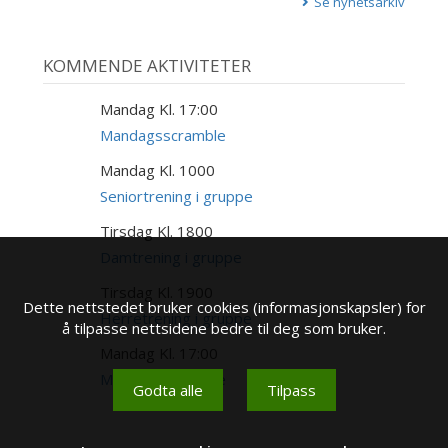
Se nyhetsarkiv
KOMMENDE AKTIVITETER
Mandag Kl. 17:00
17
AUG
Mandagsscramble
Mandag Kl. 1000
17
AUG
Seniortrening i gruppe
Tirsdag Kl. 1800
18
AUG
Damtrening i gruppe
Tirsdag Kl. 1900
18
Dette nettstedet bruker cookies (informasjonskapsler) for
AUG
Herretrening i gruppe
å tilpasse nettsidene bedre til deg som bruker.
Mandag Kl. 17:00
24
AUG
Mandagsscramble
Godta alle
Tilpass