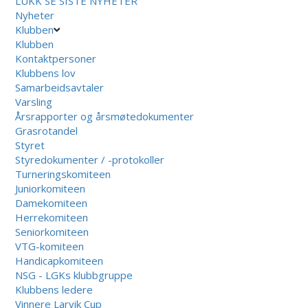
LUKK
SE SISTE NYHETER
Nyheter
Klubben
Klubben
Kontaktpersoner
Klubbens lov
Samarbeidsavtaler
Varsling
Årsrapporter og årsmøtedokumenter
Grasrotandel
Styret
Styredokumenter / -protokoller
Turneringskomiteen
Juniorkomiteen
Damekomiteen
Herrekomiteen
Seniorkomiteen
VTG-komiteen
Handicapkomiteen
NSG - LGKs klubbgruppe
Klubbens ledere
Vinnere Larvik Cup