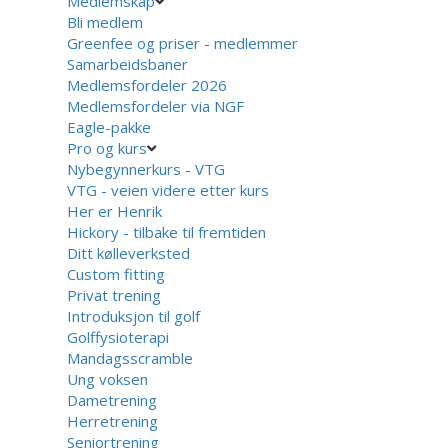
Medlemskap
Bli medlem
Greenfee og priser - medlemmer
Samarbeidsbaner
Medlemsfordeler 2026
Medlemsfordeler via NGF
Eagle-pakke
Pro og kurs
Nybegynnerkurs - VTG
VTG - veien videre etter kurs
Her er Henrik
Hickory - tilbake til fremtiden
Ditt kølleverksted
Custom fitting
Privat trening
Introduksjon til golf
Golffysioterapi
Mandagsscramble
Ung voksen
Dametrening
Herretrening
Seniortrening