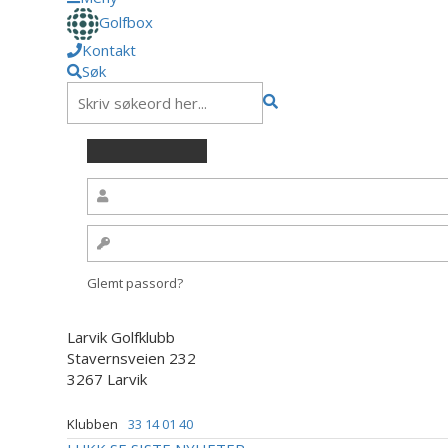
Golfbox
Kontakt
Søk
Glemt passord?
Larvik Golfklubb
Stavernsveien 232
3267 Larvik
Klubben
33 14 01 40