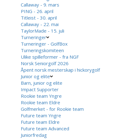
Callaway - 9. mars
PING - 26. april
Titleist - 30. april
Callaway - 22. mai
TaylorMade - 15. juli
Turneringer
Turneringer - GolfBox
Turneringskomiteen
Ulike spilleformer - fra NGF
Norsk Seniorgolf 2026
Åpent norsk mesterskap i hickorygolf
Junior og elite
Barn, junior og elite
Impact Supporter
Rookie team Yngre
Rookie team Eldre
Golfmerket - for Rookie team
Future team Yngre
Future team Eldre
Future team Advanced
Juniorfredag