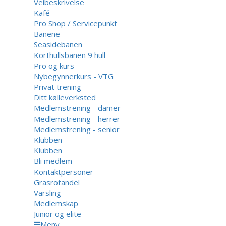
Veibeskrivelse
Kafé
Pro Shop / Servicepunkt
Banene
Seasidebanen
Korthullsbanen 9 hull
Pro og kurs
Nybegynnerkurs - VTG
Privat trening
Ditt kølleverksted
Medlemstrening - damer
Medlemstrening - herrer
Medlemstrening - senior
Klubben
Klubben
Bli medlem
Kontaktpersoner
Grasrotandel
Varsling
Medlemskap
Junior og elite
Meny