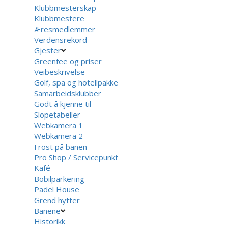
Klubbmesterskap
Klubbmestere
Æresmedlemmer
Verdensrekord
Gjester
Greenfee og priser
Veibeskrivelse
Golf, spa og hotellpakke
Samarbeidsklubber
Godt å kjenne til
Slopetabeller
Webkamera 1
Webkamera 2
Frost på banen
Pro Shop / Servicepunkt
Kafé
Bobilparkering
Padel House
Grend hytter
Banene
Historikk