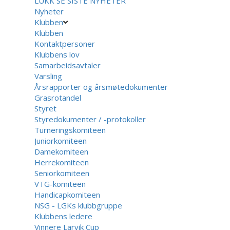
LUKK
SE SISTE NYHETER
Nyheter
Klubben
Klubben
Kontaktpersoner
Klubbens lov
Samarbeidsavtaler
Varsling
Årsrapporter og årsmøtedokumenter
Grasrotandel
Styret
Styredokumenter / -protokoller
Turneringskomiteen
Juniorkomiteen
Damekomiteen
Herrekomiteen
Seniorkomiteen
VTG-komiteen
Handicapkomiteen
NSG - LGKs klubbgruppe
Klubbens ledere
Vinnere Larvik Cup