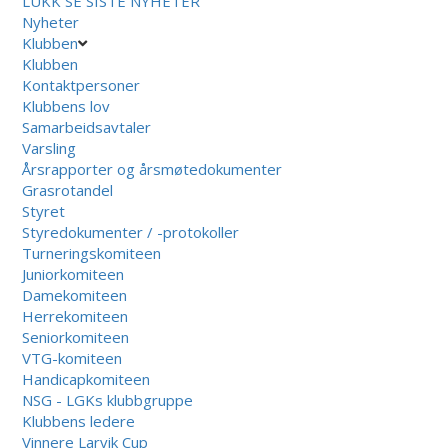
LUKK
SE SISTE NYHETER
Nyheter
Klubben
Klubben
Kontaktpersoner
Klubbens lov
Samarbeidsavtaler
Varsling
Årsrapporter og årsmøtedokumenter
Grasrotandel
Styret
Styredokumenter / -protokoller
Turneringskomiteen
Juniorkomiteen
Damekomiteen
Herrekomiteen
Seniorkomiteen
VTG-komiteen
Handicapkomiteen
NSG - LGKs klubbgruppe
Klubbens ledere
Vinnere Larvik Cup