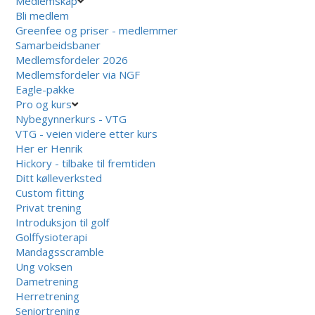
Medlemskap
Bli medlem
Greenfee og priser - medlemmer
Samarbeidsbaner
Medlemsfordeler 2026
Medlemsfordeler via NGF
Eagle-pakke
Pro og kurs
Nybegynnerkurs - VTG
VTG - veien videre etter kurs
Her er Henrik
Hickory - tilbake til fremtiden
Ditt kølleverksted
Custom fitting
Privat trening
Introduksjon til golf
Golffysioterapi
Mandagsscramble
Ung voksen
Dametrening
Herretrening
Seniortrening