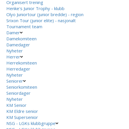
Organisert trening
Henke's Junior Trophy - klubb
Olyo Juniortour (junior bredde) - region
Srixon Tour (junior elite) - nasjonalt
Tournament team
Damer
Damekomiteen
Damedager
Nyheter
Herrer
Herrekomiteen
Herredager
Nyheter
Seniorer
Seniorkomiteen
Seniordager
Nyheter
KM Senior
KM Eldre senior
KM Supersenior
NSG - LGKs klubbgruppe