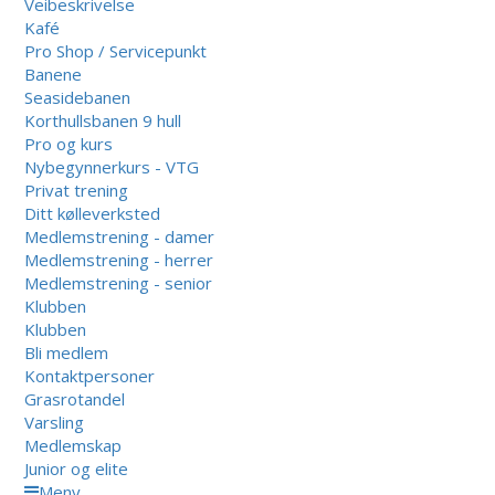
Veibeskrivelse
Kafé
Pro Shop / Servicepunkt
Banene
Seasidebanen
Korthullsbanen 9 hull
Pro og kurs
Nybegynnerkurs - VTG
Privat trening
Ditt kølleverksted
Medlemstrening - damer
Medlemstrening - herrer
Medlemstrening - senior
Klubben
Klubben
Bli medlem
Kontaktpersoner
Grasrotandel
Varsling
Medlemskap
Junior og elite
Meny