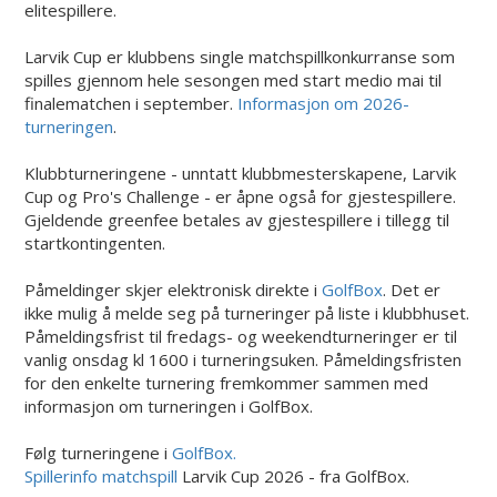
elitespillere.
Larvik Cup er klubbens single matchspillkonkurranse som
spilles gjennom hele sesongen med start medio mai til
finalematchen i september.
Informasjon om 2026-
turneringen
.
Klubbturneringene - unntatt klubbmesterskapene, Larvik
Cup og Pro's Challenge - er åpne også for gjestespillere.
Gjeldende greenfee betales av gjestespillere i tillegg til
startkontingenten.
Påmeldinger skjer elektronisk direkte i
GolfBox
. Det er
ikke mulig å melde seg på turneringer på liste i klubbhuset.
Påmeldingsfrist til fredags- og weekendturneringer er til
vanlig onsdag kl 1600 i turneringsuken. Påmeldingsfristen
for den enkelte turnering fremkommer sammen med
informasjon om turneringen i GolfBox.
Følg turneringene i
GolfBox
.
Spillerinfo matchspill
Larvik Cup 2026 - fra GolfBox.