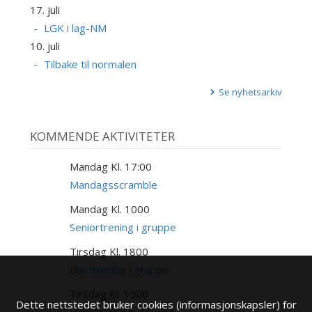
17. juli
LGK i lag-NM
10. juli
Tilbake til normalen
Se nyhetsarkiv
KOMMENDE AKTIVITETER
Mandag Kl. 17:00
17
AUG
Mandagsscramble
Mandag Kl. 1000
17
AUG
Seniortrening i gruppe
Tirsdag Kl. 1800
18
AUG
Damtrening i gruppe
Tirsdag Kl. 1900
18
Dette nettstedet bruker cookies (informasjonskapsler) for
AUG