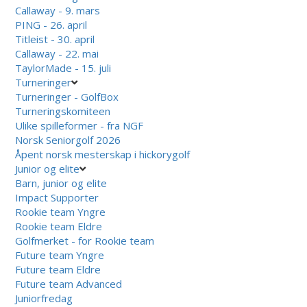
Callaway - 9. mars
PING - 26. april
Titleist - 30. april
Callaway - 22. mai
TaylorMade - 15. juli
Turneringer
Turneringer - GolfBox
Turneringskomiteen
Ulike spilleformer - fra NGF
Norsk Seniorgolf 2026
Åpent norsk mesterskap i hickorygolf
Junior og elite
Barn, junior og elite
Impact Supporter
Rookie team Yngre
Rookie team Eldre
Golfmerket - for Rookie team
Future team Yngre
Future team Eldre
Future team Advanced
Juniorfredag