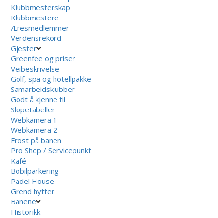
Klubbmesterskap
Klubbmestere
Æresmedlemmer
Verdensrekord
Gjester
Greenfee og priser
Veibeskrivelse
Golf, spa og hotellpakke
Samarbeidsklubber
Godt å kjenne til
Slopetabeller
Webkamera 1
Webkamera 2
Frost på banen
Pro Shop / Servicepunkt
Kafé
Bobilparkering
Padel House
Grend hytter
Banene
Historikk