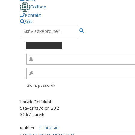
Golfbox
Kontakt
Søk
Glemt passord?
Larvik Golfklubb
Stavernsveien 232
3267 Larvik
Klubben
33 14 01 40