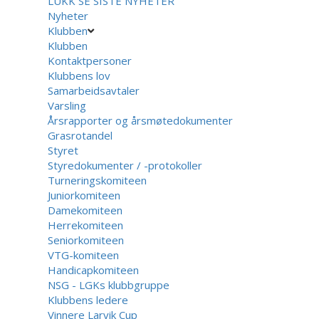
LUKK
SE SISTE NYHETER
Nyheter
Klubben
Klubben
Kontaktpersoner
Klubbens lov
Samarbeidsavtaler
Varsling
Årsrapporter og årsmøtedokumenter
Grasrotandel
Styret
Styredokumenter / -protokoller
Turneringskomiteen
Juniorkomiteen
Damekomiteen
Herrekomiteen
Seniorkomiteen
VTG-komiteen
Handicapkomiteen
NSG - LGKs klubbgruppe
Klubbens ledere
Vinnere Larvik Cup