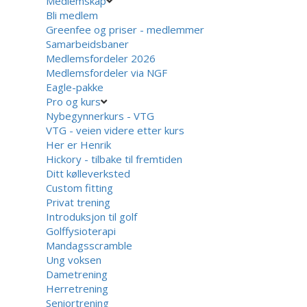
Medlemskap
Bli medlem
Greenfee og priser - medlemmer
Samarbeidsbaner
Medlemsfordeler 2026
Medlemsfordeler via NGF
Eagle-pakke
Pro og kurs
Nybegynnerkurs - VTG
VTG - veien videre etter kurs
Her er Henrik
Hickory - tilbake til fremtiden
Ditt kølleverksted
Custom fitting
Privat trening
Introduksjon til golf
Golffysioterapi
Mandagsscramble
Ung voksen
Dametrening
Herretrening
Seniortrening