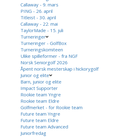
Callaway - 9. mars
PING - 26. april
Titleist - 30. april
Callaway - 22. mai
TaylorMade - 15. juli
Turneringer
Turneringer - GolfBox
Turneringskomiteen
Ulike spilleformer - fra NGF
Norsk Seniorgolf 2026
Åpent norsk mesterskap i hickorygolf
Junior og elite
Barn, junior og elite
Impact Supporter
Rookie team Yngre
Rookie team Eldre
Golfmerket - for Rookie team
Future team Yngre
Future team Eldre
Future team Advanced
Juniorfredag