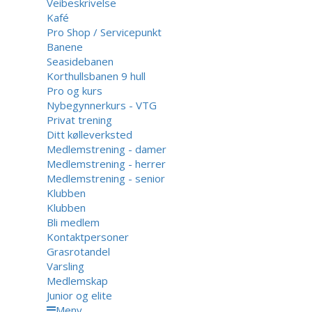
Veibeskrivelse
Kafé
Pro Shop / Servicepunkt
Banene
Seasidebanen
Korthullsbanen 9 hull
Pro og kurs
Nybegynnerkurs - VTG
Privat trening
Ditt kølleverksted
Medlemstrening - damer
Medlemstrening - herrer
Medlemstrening - senior
Klubben
Klubben
Bli medlem
Kontaktpersoner
Grasrotandel
Varsling
Medlemskap
Junior og elite
Meny