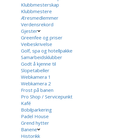
Klubbmesterskap
Klubbmestere
Æresmedlemmer
Verdensrekord
Gjester
Greenfee og priser
Veibeskrivelse
Golf, spa og hotellpakke
Samarbeidsklubber
Godt å kjenne til
Slopetabeller
Webkamera 1
Webkamera 2
Frost på banen
Pro Shop / Servicepunkt
Kafé
Bobilparkering
Padel House
Grend hytter
Banene
Historikk