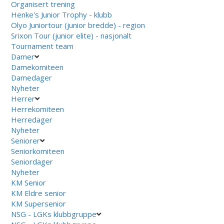
Organisert trening
Henke's Junior Trophy - klubb
Olyo Juniortour (junior bredde) - region
Srixon Tour (junior elite) - nasjonalt
Tournament team
Damer
Damekomiteen
Damedager
Nyheter
Herrer
Herrekomiteen
Herredager
Nyheter
Seniorer
Seniorkomiteen
Seniordager
Nyheter
KM Senior
KM Eldre senior
KM Supersenior
NSG - LGKs klubbgruppe