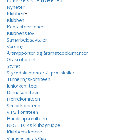
LUKK
SE SISTE NYHETER
Nyheter
Klubben
Klubben
Kontaktpersoner
Klubbens lov
Samarbeidsavtaler
Varsling
Årsrapporter og årsmøtedokumenter
Grasrotandel
Styret
Styredokumenter / -protokoller
Turneringskomiteen
Juniorkomiteen
Damekomiteen
Herrekomiteen
Seniorkomiteen
VTG-komiteen
Handicapkomiteen
NSG - LGKs klubbgruppe
Klubbens ledere
Vinnere Larvik Cup