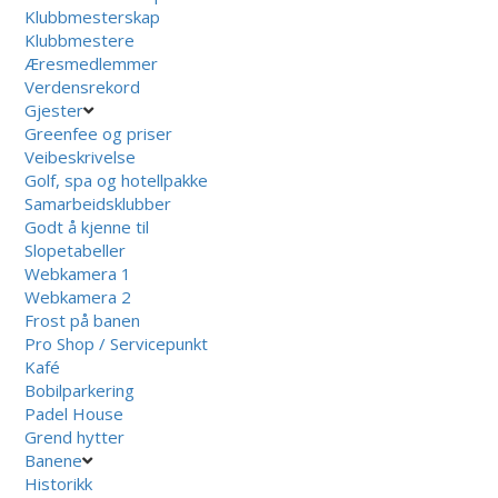
Klubbmesterskap
Klubbmestere
Æresmedlemmer
Verdensrekord
Gjester
Greenfee og priser
Veibeskrivelse
Golf, spa og hotellpakke
Samarbeidsklubber
Godt å kjenne til
Slopetabeller
Webkamera 1
Webkamera 2
Frost på banen
Pro Shop / Servicepunkt
Kafé
Bobilparkering
Padel House
Grend hytter
Banene
Historikk