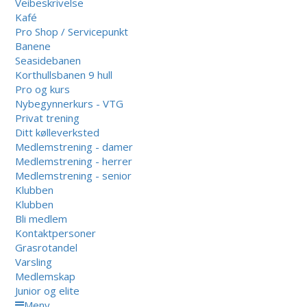
Veibeskrivelse
Kafé
Pro Shop / Servicepunkt
Banene
Seasidebanen
Korthullsbanen 9 hull
Pro og kurs
Nybegynnerkurs - VTG
Privat trening
Ditt kølleverksted
Medlemstrening - damer
Medlemstrening - herrer
Medlemstrening - senior
Klubben
Klubben
Bli medlem
Kontaktpersoner
Grasrotandel
Varsling
Medlemskap
Junior og elite
Meny