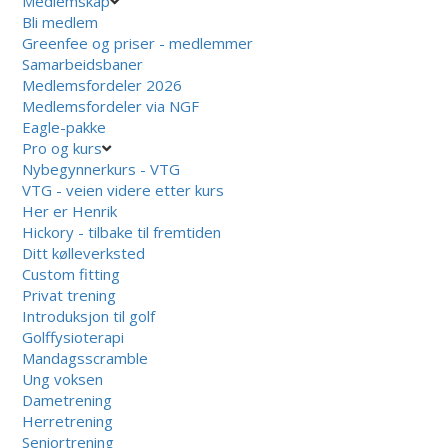
Medlemskap
Bli medlem
Greenfee og priser - medlemmer
Samarbeidsbaner
Medlemsfordeler 2026
Medlemsfordeler via NGF
Eagle-pakke
Pro og kurs
Nybegynnerkurs - VTG
VTG - veien videre etter kurs
Her er Henrik
Hickory - tilbake til fremtiden
Ditt kølleverksted
Custom fitting
Privat trening
Introduksjon til golf
Golffysioterapi
Mandagsscramble
Ung voksen
Dametrening
Herretrening
Seniortrening