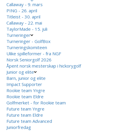
Callaway - 9. mars
PING - 26. april
Titleist - 30. april
Callaway - 22. mai
TaylorMade - 15. juli
Turneringer
Turneringer - GolfBox
Turneringskomiteen
Ulike spilleformer - fra NGF
Norsk Seniorgolf 2026
Åpent norsk mesterskap i hickorygolf
Junior og elite
Barn, junior og elite
Impact Supporter
Rookie team Yngre
Rookie team Eldre
Golfmerket - for Rookie team
Future team Yngre
Future team Eldre
Future team Advanced
Juniorfredag