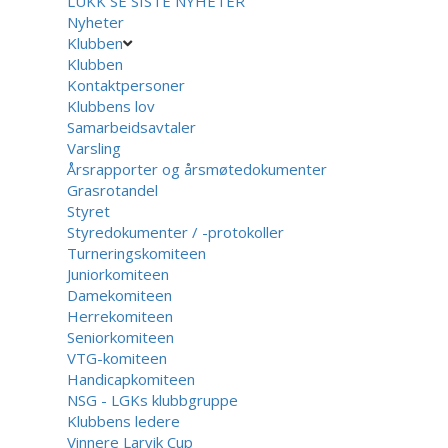
LUKK
SE SISTE NYHETER
Nyheter
Klubben
Klubben
Kontaktpersoner
Klubbens lov
Samarbeidsavtaler
Varsling
Årsrapporter og årsmøtedokumenter
Grasrotandel
Styret
Styredokumenter / -protokoller
Turneringskomiteen
Juniorkomiteen
Damekomiteen
Herrekomiteen
Seniorkomiteen
VTG-komiteen
Handicapkomiteen
NSG - LGKs klubbgruppe
Klubbens ledere
Vinnere Larvik Cup