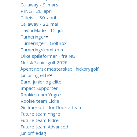
Callaway - 9. mars
PING - 26. april
Titleist - 30. april
Callaway - 22. mai
TaylorMade - 15. juli
Turneringer
Turneringer - GolfBox
Turneringskomiteen
Ulike spilleformer - fra NGF
Norsk Seniorgolf 2026
Åpent norsk mesterskap i hickorygolf
Junior og elite
Barn, junior og elite
Impact Supporter
Rookie team Yngre
Rookie team Eldre
Golfmerket - for Rookie team
Future team Yngre
Future team Eldre
Future team Advanced
Juniorfredag