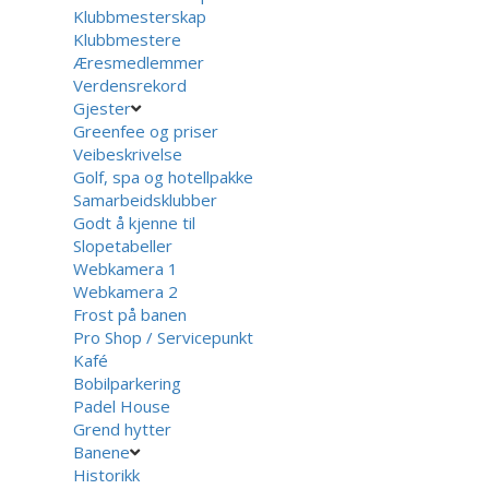
Klubbmesterskap
Klubbmestere
Æresmedlemmer
Verdensrekord
Gjester
Greenfee og priser
Veibeskrivelse
Golf, spa og hotellpakke
Samarbeidsklubber
Godt å kjenne til
Slopetabeller
Webkamera 1
Webkamera 2
Frost på banen
Pro Shop / Servicepunkt
Kafé
Bobilparkering
Padel House
Grend hytter
Banene
Historikk