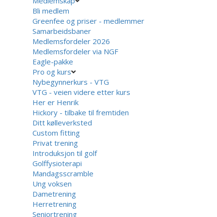
Medlemskap
Bli medlem
Greenfee og priser - medlemmer
Samarbeidsbaner
Medlemsfordeler 2026
Medlemsfordeler via NGF
Eagle-pakke
Pro og kurs
Nybegynnerkurs - VTG
VTG - veien videre etter kurs
Her er Henrik
Hickory - tilbake til fremtiden
Ditt kølleverksted
Custom fitting
Privat trening
Introduksjon til golf
Golffysioterapi
Mandagsscramble
Ung voksen
Dametrening
Herretrening
Seniortrening