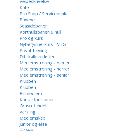
Veibeskrivelse
Kafé
Pro Shop / Servicepunkt
Banene
Seasidebanen
Korthullsbanen 9 hull
Pro og kurs
Nybegynnerkurs - VTG
Privat trening
Ditt kølleverksted
Medlemstrening - damer
Medlemstrening - herrer
Medlemstrening - senior
Klubben
Klubben
Bli medlem
Kontaktpersoner
Grasrotandel
Varsling
Medlemskap
Junior og elite
Meny