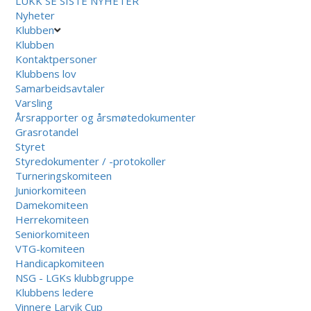
LUKK
SE SISTE NYHETER
Nyheter
Klubben
Klubben
Kontaktpersoner
Klubbens lov
Samarbeidsavtaler
Varsling
Årsrapporter og årsmøtedokumenter
Grasrotandel
Styret
Styredokumenter / -protokoller
Turneringskomiteen
Juniorkomiteen
Damekomiteen
Herrekomiteen
Seniorkomiteen
VTG-komiteen
Handicapkomiteen
NSG - LGKs klubbgruppe
Klubbens ledere
Vinnere Larvik Cup