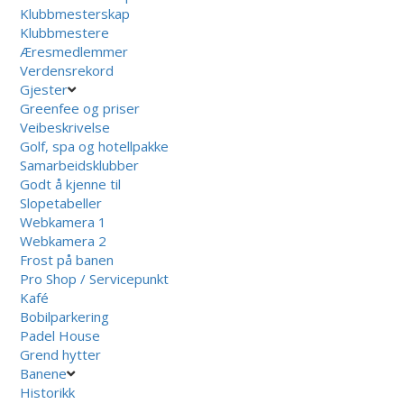
Klubbmesterskap
Klubbmestere
Æresmedlemmer
Verdensrekord
Gjester
Greenfee og priser
Veibeskrivelse
Golf, spa og hotellpakke
Samarbeidsklubber
Godt å kjenne til
Slopetabeller
Webkamera 1
Webkamera 2
Frost på banen
Pro Shop / Servicepunkt
Kafé
Bobilparkering
Padel House
Grend hytter
Banene
Historikk