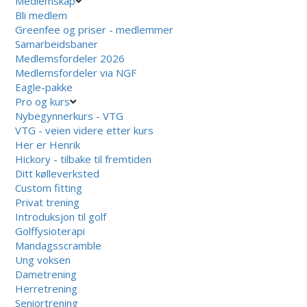
Medlemskap
Bli medlem
Greenfee og priser - medlemmer
Samarbeidsbaner
Medlemsfordeler 2026
Medlemsfordeler via NGF
Eagle-pakke
Pro og kurs
Nybegynnerkurs - VTG
VTG - veien videre etter kurs
Her er Henrik
Hickory - tilbake til fremtiden
Ditt kølleverksted
Custom fitting
Privat trening
Introduksjon til golf
Golffysioterapi
Mandagsscramble
Ung voksen
Dametrening
Herretrening
Seniortrening