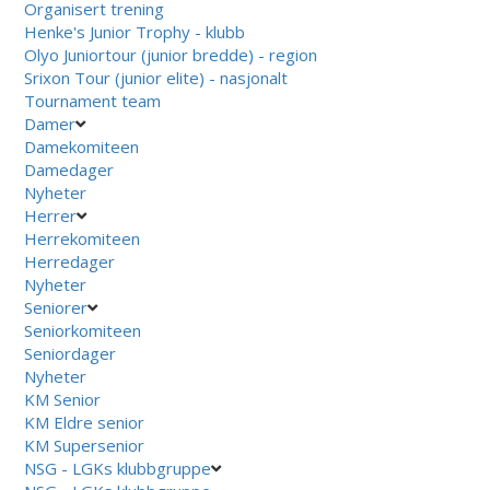
Organisert trening
Henke's Junior Trophy - klubb
Olyo Juniortour (junior bredde) - region
Srixon Tour (junior elite) - nasjonalt
Tournament team
Damer
Damekomiteen
Damedager
Nyheter
Herrer
Herrekomiteen
Herredager
Nyheter
Seniorer
Seniorkomiteen
Seniordager
Nyheter
KM Senior
KM Eldre senior
KM Supersenior
NSG - LGKs klubbgruppe