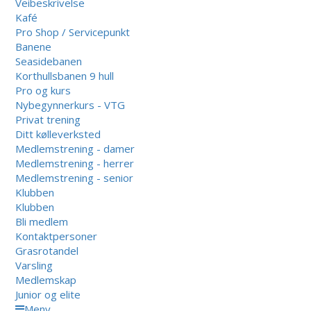
Veibeskrivelse
Kafé
Pro Shop / Servicepunkt
Banene
Seasidebanen
Korthullsbanen 9 hull
Pro og kurs
Nybegynnerkurs - VTG
Privat trening
Ditt kølleverksted
Medlemstrening - damer
Medlemstrening - herrer
Medlemstrening - senior
Klubben
Klubben
Bli medlem
Kontaktpersoner
Grasrotandel
Varsling
Medlemskap
Junior og elite
Meny