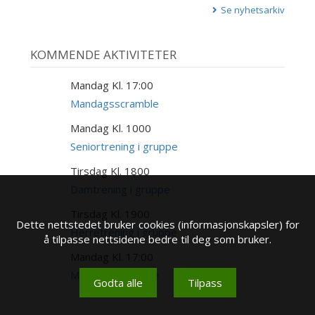
Se nyhetsarkiv
KOMMENDE AKTIVITETER
Mandag Kl. 17:00
17
AUG
Mandagsscramble
Mandag Kl. 1000
17
AUG
Seniortrening i gruppe
Tirsdag Kl. 1800
18
AUG
Damtrening i gruppe
Tirsdag Kl. 1900
18
Dette nettstedet bruker cookies (informasjonskapsler) for
AUG
Herretrening i gruppe
å tilpasse nettsidene bedre til deg som bruker.
Mandag Kl. 17:00
24
AUG
Mandagsscramble
Godta alle
Tilpass