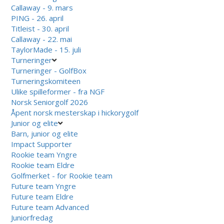
Callaway - 9. mars
PING - 26. april
Titleist - 30. april
Callaway - 22. mai
TaylorMade - 15. juli
Turneringer
Turneringer - GolfBox
Turneringskomiteen
Ulike spilleformer - fra NGF
Norsk Seniorgolf 2026
Åpent norsk mesterskap i hickorygolf
Junior og elite
Barn, junior og elite
Impact Supporter
Rookie team Yngre
Rookie team Eldre
Golfmerket - for Rookie team
Future team Yngre
Future team Eldre
Future team Advanced
Juniorfredag