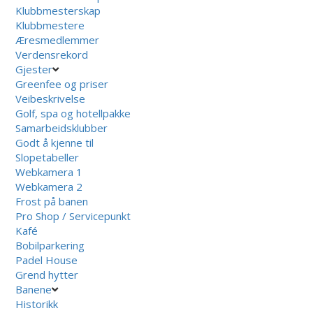
Klubbmesterskap
Klubbmestere
Æresmedlemmer
Verdensrekord
Gjester
Greenfee og priser
Veibeskrivelse
Golf, spa og hotellpakke
Samarbeidsklubber
Godt å kjenne til
Slopetabeller
Webkamera 1
Webkamera 2
Frost på banen
Pro Shop / Servicepunkt
Kafé
Bobilparkering
Padel House
Grend hytter
Banene
Historikk