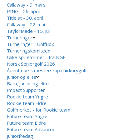
Callaway - 9. mars
PING - 26. april
Titleist - 30. april
Callaway - 22. mai
TaylorMade - 15. juli
Turneringer
Turneringer - GolfBox
Turneringskomiteen
Ulike spilleformer - fra NGF
Norsk Seniorgolf 2026
Åpent norsk mesterskap i hickorygolf
Junior og elite
Barn, junior og elite
Impact Supporter
Rookie team Yngre
Rookie team Eldre
Golfmerket - for Rookie team
Future team Yngre
Future team Eldre
Future team Advanced
Juniorfredag