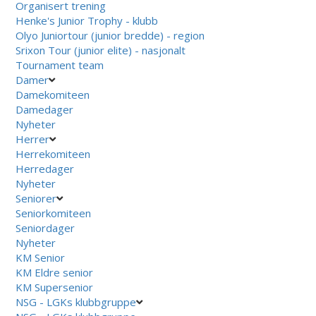
Organisert trening
Henke's Junior Trophy - klubb
Olyo Juniortour (junior bredde) - region
Srixon Tour (junior elite) - nasjonalt
Tournament team
Damer
Damekomiteen
Damedager
Nyheter
Herrer
Herrekomiteen
Herredager
Nyheter
Seniorer
Seniorkomiteen
Seniordager
Nyheter
KM Senior
KM Eldre senior
KM Supersenior
NSG - LGKs klubbgruppe