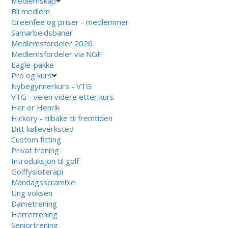
Medlemskap
Bli medlem
Greenfee og priser - medlemmer
Samarbeidsbaner
Medlemsfordeler 2026
Medlemsfordeler via NGF
Eagle-pakke
Pro og kurs
Nybegynnerkurs - VTG
VTG - veien videre etter kurs
Her er Henrik
Hickory - tilbake til fremtiden
Ditt kølleverksted
Custom fitting
Privat trening
Introduksjon til golf
Golffysioterapi
Mandagsscramble
Ung voksen
Dametrening
Herretrening
Seniortrening