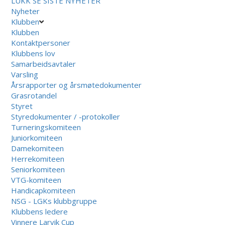
LUKK
SE SISTE NYHETER
Nyheter
Klubben
Klubben
Kontaktpersoner
Klubbens lov
Samarbeidsavtaler
Varsling
Årsrapporter og årsmøtedokumenter
Grasrotandel
Styret
Styredokumenter / -protokoller
Turneringskomiteen
Juniorkomiteen
Damekomiteen
Herrekomiteen
Seniorkomiteen
VTG-komiteen
Handicapkomiteen
NSG - LGKs klubbgruppe
Klubbens ledere
Vinnere Larvik Cup