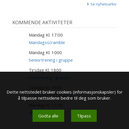
Se nyhetsarkiv
KOMMENDE AKTIVITETER
Mandag Kl. 17:00
17
AUG
Mandagsscramble
Mandag Kl. 1000
17
AUG
Seniortrening i gruppe
Tirsdag Kl. 1800
18
AUG
Damtrening i gruppe
Tirsdag Kl. 1900
18
Dette nettstedet bruker cookies (informasjonskapsler) for
AUG
Herretrening i gruppe
å tilpasse nettsidene bedre til deg som bruker.
Mandag Kl. 17:00
24
AUG
Mandagsscramble
Godta alle
Tilpass