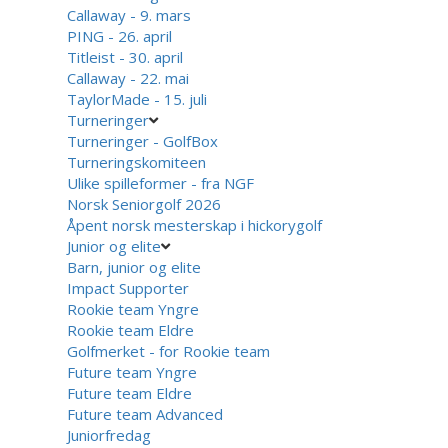
Callaway - 9. mars
PING - 26. april
Titleist - 30. april
Callaway - 22. mai
TaylorMade - 15. juli
Turneringer
Turneringer - GolfBox
Turneringskomiteen
Ulike spilleformer - fra NGF
Norsk Seniorgolf 2026
Åpent norsk mesterskap i hickorygolf
Junior og elite
Barn, junior og elite
Impact Supporter
Rookie team Yngre
Rookie team Eldre
Golfmerket - for Rookie team
Future team Yngre
Future team Eldre
Future team Advanced
Juniorfredag