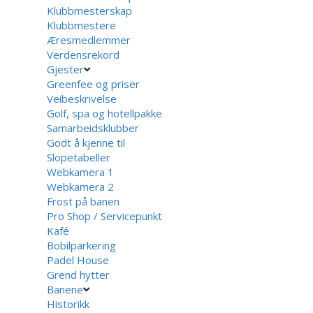
Klubbmesterskap
Klubbmestere
Æresmedlemmer
Verdensrekord
Gjester
Greenfee og priser
Veibeskrivelse
Golf, spa og hotellpakke
Samarbeidsklubber
Godt å kjenne til
Slopetabeller
Webkamera 1
Webkamera 2
Frost på banen
Pro Shop / Servicepunkt
Kafé
Bobilparkering
Padel House
Grend hytter
Banene
Historikk