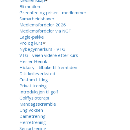
Medlemskap
Bli medlem
Greenfee og priser - medlemmer
Samarbeidsbaner
Medlemsfordeler 2026
Medlemsfordeler via NGF
Eagle-pakke
Pro og kurs
Nybegynnerkurs - VTG
VTG - veien videre etter kurs
Her er Henrik
Hickory - tilbake til fremtiden
Ditt kølleverksted
Custom fitting
Privat trening
Introduksjon til golf
Golffysioterapi
Mandagsscramble
Ung voksen
Dametrening
Herretrening
Seniortrening