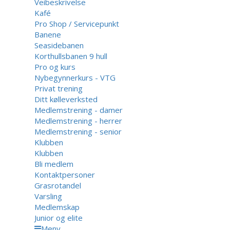
Veibeskrivelse
Kafé
Pro Shop / Servicepunkt
Banene
Seasidebanen
Korthullsbanen 9 hull
Pro og kurs
Nybegynnerkurs - VTG
Privat trening
Ditt kølleverksted
Medlemstrening - damer
Medlemstrening - herrer
Medlemstrening - senior
Klubben
Klubben
Bli medlem
Kontaktpersoner
Grasrotandel
Varsling
Medlemskap
Junior og elite
Meny