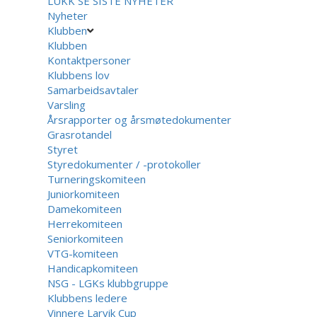
LUKK
SE SISTE NYHETER
Nyheter
Klubben
Klubben
Kontaktpersoner
Klubbens lov
Samarbeidsavtaler
Varsling
Årsrapporter og årsmøtedokumenter
Grasrotandel
Styret
Styredokumenter / -protokoller
Turneringskomiteen
Juniorkomiteen
Damekomiteen
Herrekomiteen
Seniorkomiteen
VTG-komiteen
Handicapkomiteen
NSG - LGKs klubbgruppe
Klubbens ledere
Vinnere Larvik Cup