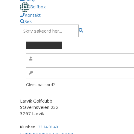
Golfbox
Kontakt
Søk
Glemt passord?
Larvik Golfklubb
Stavernsveien 232
3267 Larvik
Klubben
33 14 01 40