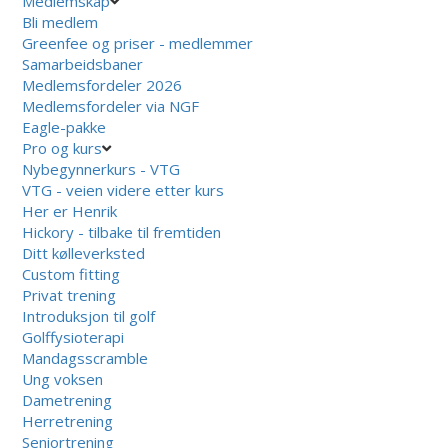
Medlemskap
Bli medlem
Greenfee og priser - medlemmer
Samarbeidsbaner
Medlemsfordeler 2026
Medlemsfordeler via NGF
Eagle-pakke
Pro og kurs
Nybegynnerkurs - VTG
VTG - veien videre etter kurs
Her er Henrik
Hickory - tilbake til fremtiden
Ditt kølleverksted
Custom fitting
Privat trening
Introduksjon til golf
Golffysioterapi
Mandagsscramble
Ung voksen
Dametrening
Herretrening
Seniortrening