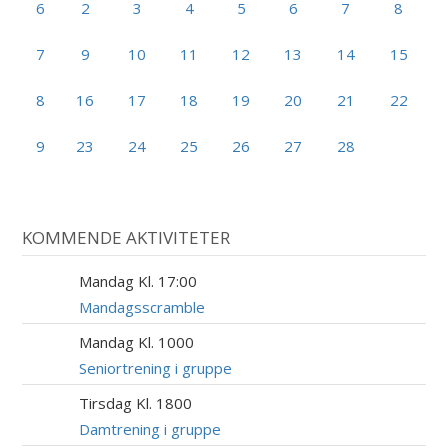
6
2
3
4
5
6
7
8
7
9
10
11
12
13
14
15
8
16
17
18
19
20
21
22
9
23
24
25
26
27
28
KOMMENDE AKTIVITETER
Mandag Kl. 17:00
17
AUG
Mandagsscramble
Mandag Kl. 1000
17
AUG
Seniortrening i gruppe
Tirsdag Kl. 1800
18
AUG
Damtrening i gruppe