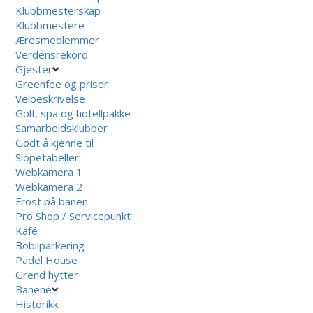
Klubbmesterskap
Klubbmestere
Æresmedlemmer
Verdensrekord
Gjester
Greenfee og priser
Veibeskrivelse
Golf, spa og hotellpakke
Samarbeidsklubber
Godt å kjenne til
Slopetabeller
Webkamera 1
Webkamera 2
Frost på banen
Pro Shop / Servicepunkt
Kafé
Bobilparkering
Padel House
Grend hytter
Banene
Historikk