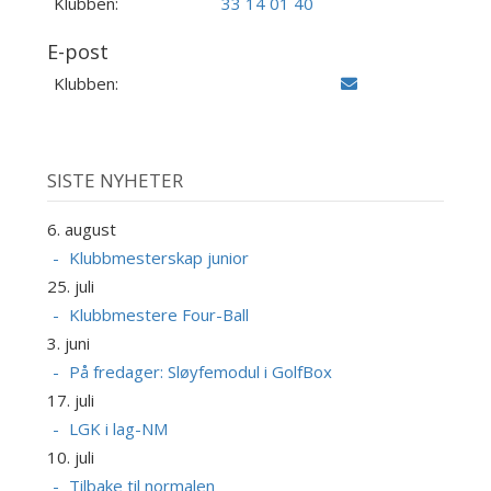
Klubben:
33 14 01 40
E-post
Klubben:
SISTE NYHETER
6. august
Klubbmesterskap junior
25. juli
Klubbmestere Four-Ball
3. juni
På fredager: Sløyfemodul i GolfBox
17. juli
LGK i lag-NM
10. juli
Tilbake til normalen