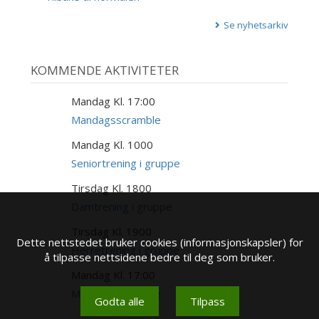
Se nyhetsarkiv
KOMMENDE AKTIVITETER
Mandag Kl. 17:00
17
AUG
Mandagsscramble
Mandag Kl. 1000
17
AUG
Seniortrening i gruppe
Tirsdag Kl. 1800
18
AUG
Damtrening i gruppe
Tirsdag Kl. 1900
18
Dette nettstedet bruker cookies (informasjonskapsler) for
AUG
Herretrening i gruppe
å tilpasse nettsidene bedre til deg som bruker.
Mandag Kl. 17:00
24
AUG
Mandagsscramble
Godta alle
Tilpass