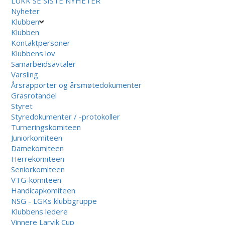
LUKK
SE SISTE NYHETER
Nyheter
Klubben
Klubben
Kontaktpersoner
Klubbens lov
Samarbeidsavtaler
Varsling
Årsrapporter og årsmøtedokumenter
Grasrotandel
Styret
Styredokumenter / -protokoller
Turneringskomiteen
Juniorkomiteen
Damekomiteen
Herrekomiteen
Seniorkomiteen
VTG-komiteen
Handicapkomiteen
NSG - LGKs klubbgruppe
Klubbens ledere
Vinnere Larvik Cup