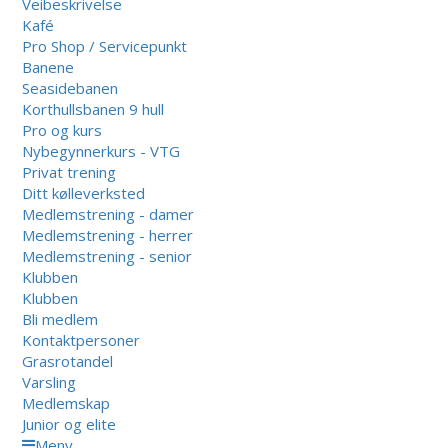
Veibeskrivelse
Kafé
Pro Shop / Servicepunkt
Banene
Seasidebanen
Korthullsbanen 9 hull
Pro og kurs
Nybegynnerkurs - VTG
Privat trening
Ditt kølleverksted
Medlemstrening - damer
Medlemstrening - herrer
Medlemstrening - senior
Klubben
Klubben
Bli medlem
Kontaktpersoner
Grasrotandel
Varsling
Medlemskap
Junior og elite
Meny