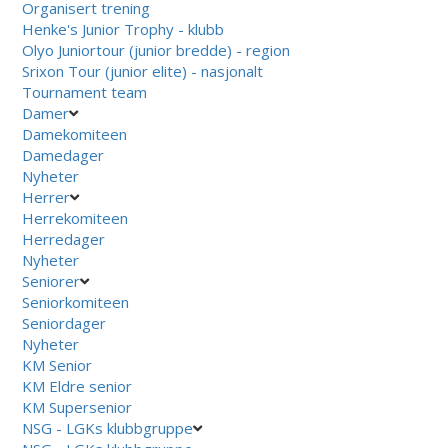
Organisert trening
Henke's Junior Trophy - klubb
Olyo Juniortour (junior bredde) - region
Srixon Tour (junior elite) - nasjonalt
Tournament team
Damer
Damekomiteen
Damedager
Nyheter
Herrer
Herrekomiteen
Herredager
Nyheter
Seniorer
Seniorkomiteen
Seniordager
Nyheter
KM Senior
KM Eldre senior
KM Supersenior
NSG - LGKs klubbgruppe