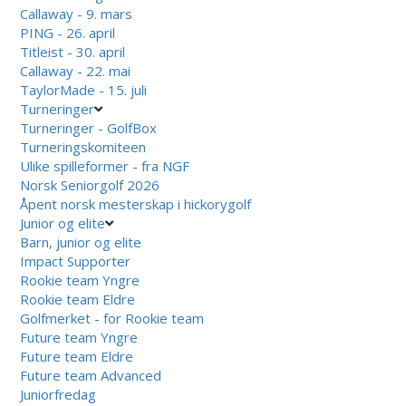
Callaway - 9. mars
PING - 26. april
Titleist - 30. april
Callaway - 22. mai
TaylorMade - 15. juli
Turneringer
Turneringer - GolfBox
Turneringskomiteen
Ulike spilleformer - fra NGF
Norsk Seniorgolf 2026
Åpent norsk mesterskap i hickorygolf
Junior og elite
Barn, junior og elite
Impact Supporter
Rookie team Yngre
Rookie team Eldre
Golfmerket - for Rookie team
Future team Yngre
Future team Eldre
Future team Advanced
Juniorfredag