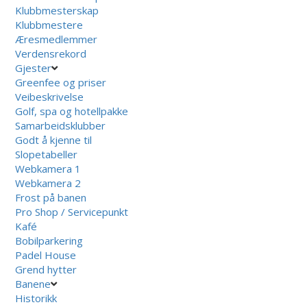
Klubbmesterskap
Klubbmestere
Æresmedlemmer
Verdensrekord
Gjester
Greenfee og priser
Veibeskrivelse
Golf, spa og hotellpakke
Samarbeidsklubber
Godt å kjenne til
Slopetabeller
Webkamera 1
Webkamera 2
Frost på banen
Pro Shop / Servicepunkt
Kafé
Bobilparkering
Padel House
Grend hytter
Banene
Historikk