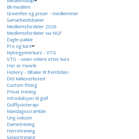
Medlemskap
Bli medlem
Greenfee og priser - medlemmer
Samarbeidsbaner
Medlemsfordeler 2026
Medlemsfordeler via NGF
Eagle-pakke
Pro og kurs
Nybegynnerkurs - VTG
VTG - veien videre etter kurs
Her er Henrik
Hickory - tilbake til fremtiden
Ditt kølleverksted
Custom fitting
Privat trening
Introduksjon til golf
Golffysioterapi
Mandagsscramble
Ung voksen
Dametrening
Herretrening
Seniortrening