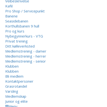
Veibeskrivelse
Kafé
Pro Shop / Servicepunkt
Banene
Seasidebanen
Korthullsbanen 9 hull
Pro og kurs
Nybegynnerkurs - VTG
Privat trening
Ditt kølleverksted
Medlemstrening - damer
Medlemstrening - herrer
Medlemstrening - senior
Klubben
Klubben
Bli medlem
Kontaktpersoner
Grasrotandel
Varsling
Medlemskap
Junior og elite
Meny