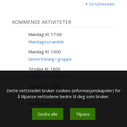
Se nyhetsarkiv
KOMMENDE AKTIVITETER
Mandag Kl. 17:00
17
AUG
Mandagsscramble
Mandag Kl. 1000
17
AUG
Seniortrening i gruppe
Tirsdag Kl. 1800
18
AUG
Damtrening i gruppe
Tirsdag Kl. 1900
18
Dette nettstedet bruker cookies (informasjonskapsler) for
AUG
Herretrening i gruppe
å tilpasse nettsidene bedre til deg som bruker.
Mandag Kl. 17:00
24
AUG
Mandagsscramble
Godta alle
Tilpass