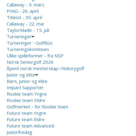
Callaway - 9. mars
PING - 26. april
Titleist - 30. april
Callaway - 22. mai
TaylorMade - 15. juli
Turneringer
Turneringer - GolfBox
Turneringskomiteen
Ulike spilleformer - fra NGF
Norsk Seniorgolf 2026
Åpent norsk mesterskap i hickorygolf
Junior og elite
Barn, junior og elite
Impact Supporter
Rookie team Yngre
Rookie team Eldre
Golfmerket - for Rookie team
Future team Yngre
Future team Eldre
Future team Advanced
Juniorfredag