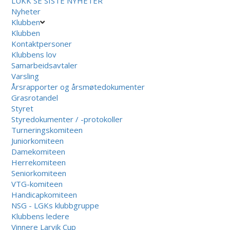
LUKK
SE SISTE NYHETER
Nyheter
Klubben
Klubben
Kontaktpersoner
Klubbens lov
Samarbeidsavtaler
Varsling
Årsrapporter og årsmøtedokumenter
Grasrotandel
Styret
Styredokumenter / -protokoller
Turneringskomiteen
Juniorkomiteen
Damekomiteen
Herrekomiteen
Seniorkomiteen
VTG-komiteen
Handicapkomiteen
NSG - LGKs klubbgruppe
Klubbens ledere
Vinnere Larvik Cup