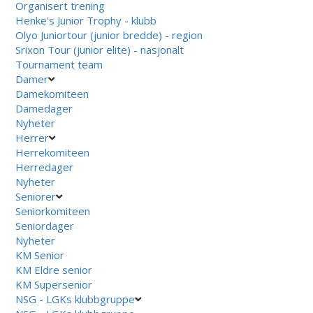
Organisert trening
Henke's Junior Trophy - klubb
Olyo Juniortour (junior bredde) - region
Srixon Tour (junior elite) - nasjonalt
Tournament team
Damer
Damekomiteen
Damedager
Nyheter
Herrer
Herrekomiteen
Herredager
Nyheter
Seniorer
Seniorkomiteen
Seniordager
Nyheter
KM Senior
KM Eldre senior
KM Supersenior
NSG - LGKs klubbgruppe