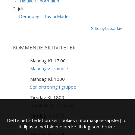
Tilbake til normalen
2. juli
Demodag - TaylorMade
Se nyhetsarkiv
KOMMENDE AKTIVITETER
Mandag Kl. 17:00
17
AUG
Mandagsscramble
Mandag Kl. 1000
17
AUG
Seniortrening i gruppe
Tirsdag Kl. 1800
18
AUG
Damtrening i gruppe
Tirsdag Kl. 1900
18
Dette nettstedet bruker cookies (informasjonskapsler) for
AUG
Herretrening i gruppe
å tilpasse nettsidene bedre til deg som bruker.
Mandag Kl. 17:00
24