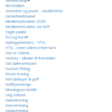
Medlemskap
Bli medlem
Greenfee og priser - medlemmer
Samarbeidsbaner
Medlemsfordeler 2026
Medlemsfordeler via NGF
Eagle-pakke
Pro og kurs
Nybegynnerkurs - VTG
VTG - veien videre etter kurs
Her er Henrik
Hickory - tilbake til fremtiden
Ditt kølleverksted
Custom fitting
Privat trening
Introduksjon til golf
Golffysioterapi
Mandagsscramble
Ung voksen
Dametrening
Herretrening
Seniortrening