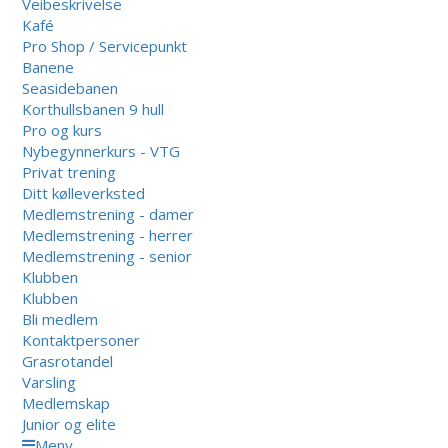
Veibeskrivelse
Kafé
Pro Shop / Servicepunkt
Banene
Seasidebanen
Korthullsbanen 9 hull
Pro og kurs
Nybegynnerkurs - VTG
Privat trening
Ditt kølleverksted
Medlemstrening - damer
Medlemstrening - herrer
Medlemstrening - senior
Klubben
Klubben
Bli medlem
Kontaktpersoner
Grasrotandel
Varsling
Medlemskap
Junior og elite
Meny