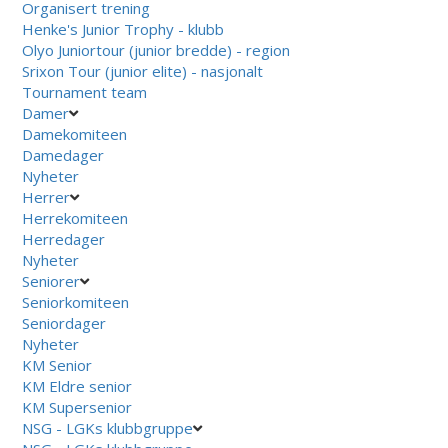
Organisert trening
Henke's Junior Trophy - klubb
Olyo Juniortour (junior bredde) - region
Srixon Tour (junior elite) - nasjonalt
Tournament team
Damer
Damekomiteen
Damedager
Nyheter
Herrer
Herrekomiteen
Herredager
Nyheter
Seniorer
Seniorkomiteen
Seniordager
Nyheter
KM Senior
KM Eldre senior
KM Supersenior
NSG - LGKs klubbgruppe