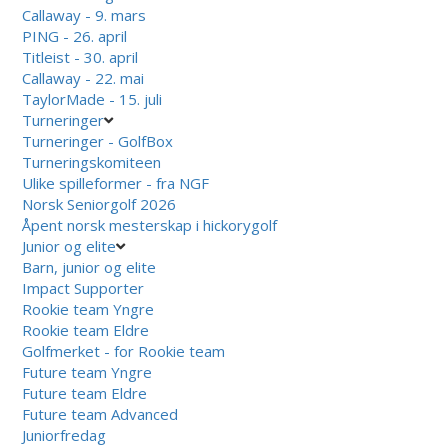
Callaway - 9. mars
PING - 26. april
Titleist - 30. april
Callaway - 22. mai
TaylorMade - 15. juli
Turneringer
Turneringer - GolfBox
Turneringskomiteen
Ulike spilleformer - fra NGF
Norsk Seniorgolf 2026
Åpent norsk mesterskap i hickorygolf
Junior og elite
Barn, junior og elite
Impact Supporter
Rookie team Yngre
Rookie team Eldre
Golfmerket - for Rookie team
Future team Yngre
Future team Eldre
Future team Advanced
Juniorfredag