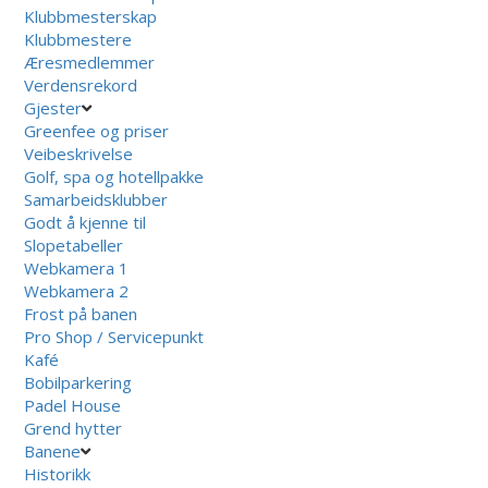
Klubbmesterskap
Klubbmestere
Æresmedlemmer
Verdensrekord
Gjester
Greenfee og priser
Veibeskrivelse
Golf, spa og hotellpakke
Samarbeidsklubber
Godt å kjenne til
Slopetabeller
Webkamera 1
Webkamera 2
Frost på banen
Pro Shop / Servicepunkt
Kafé
Bobilparkering
Padel House
Grend hytter
Banene
Historikk