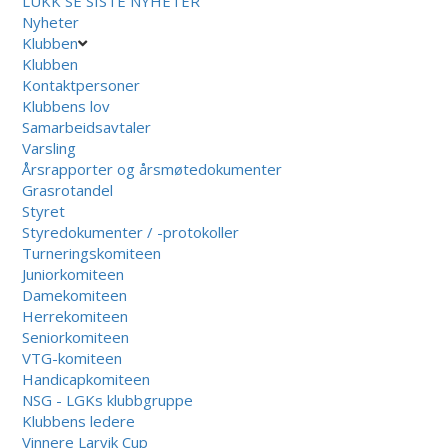
LUKK
SE SISTE NYHETER
Nyheter
Klubben
Klubben
Kontaktpersoner
Klubbens lov
Samarbeidsavtaler
Varsling
Årsrapporter og årsmøtedokumenter
Grasrotandel
Styret
Styredokumenter / -protokoller
Turneringskomiteen
Juniorkomiteen
Damekomiteen
Herrekomiteen
Seniorkomiteen
VTG-komiteen
Handicapkomiteen
NSG - LGKs klubbgruppe
Klubbens ledere
Vinnere Larvik Cup