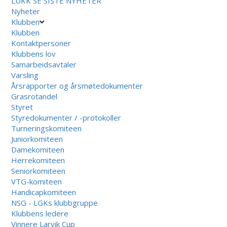
LUKK
SE SISTE NYHETER
Nyheter
Klubben
Klubben
Kontaktpersoner
Klubbens lov
Samarbeidsavtaler
Varsling
Årsrapporter og årsmøtedokumenter
Grasrotandel
Styret
Styredokumenter / -protokoller
Turneringskomiteen
Juniorkomiteen
Damekomiteen
Herrekomiteen
Seniorkomiteen
VTG-komiteen
Handicapkomiteen
NSG - LGKs klubbgruppe
Klubbens ledere
Vinnere Larvik Cup