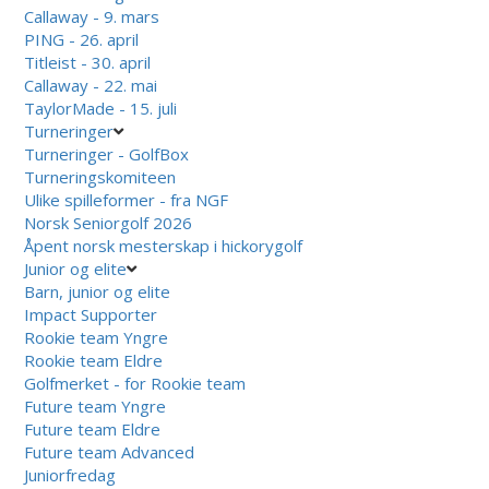
Callaway - 9. mars
PING - 26. april
Titleist - 30. april
Callaway - 22. mai
TaylorMade - 15. juli
Turneringer
Turneringer - GolfBox
Turneringskomiteen
Ulike spilleformer - fra NGF
Norsk Seniorgolf 2026
Åpent norsk mesterskap i hickorygolf
Junior og elite
Barn, junior og elite
Impact Supporter
Rookie team Yngre
Rookie team Eldre
Golfmerket - for Rookie team
Future team Yngre
Future team Eldre
Future team Advanced
Juniorfredag