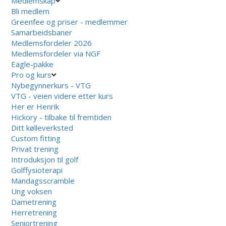
Medlemskap
Bli medlem
Greenfee og priser - medlemmer
Samarbeidsbaner
Medlemsfordeler 2026
Medlemsfordeler via NGF
Eagle-pakke
Pro og kurs
Nybegynnerkurs - VTG
VTG - veien videre etter kurs
Her er Henrik
Hickory - tilbake til fremtiden
Ditt kølleverksted
Custom fitting
Privat trening
Introduksjon til golf
Golffysioterapi
Mandagsscramble
Ung voksen
Dametrening
Herretrening
Seniortrening