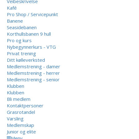
Veibeskrivelse
Kafé
Pro Shop / Servicepunkt
Banene
Seasidebanen
Korthullsbanen 9 hull
Pro og kurs
Nybegynnerkurs - VTG
Privat trening
Ditt kølleverksted
Medlemstrening - damer
Medlemstrening - herrer
Medlemstrening - senior
Klubben
Klubben
Bli medlem
Kontaktpersoner
Grasrotandel
Varsling
Medlemskap
Junior og elite
Meny