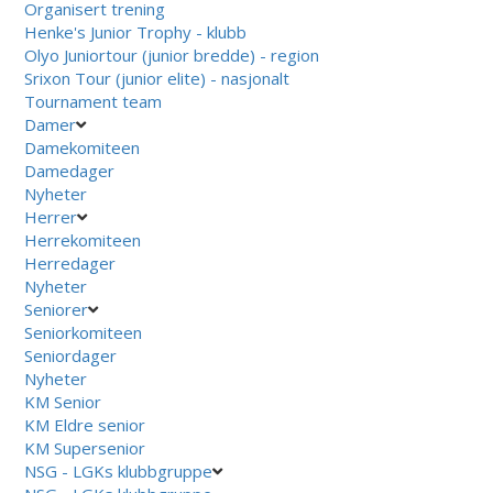
Organisert trening
Henke's Junior Trophy - klubb
Olyo Juniortour (junior bredde) - region
Srixon Tour (junior elite) - nasjonalt
Tournament team
Damer
Damekomiteen
Damedager
Nyheter
Herrer
Herrekomiteen
Herredager
Nyheter
Seniorer
Seniorkomiteen
Seniordager
Nyheter
KM Senior
KM Eldre senior
KM Supersenior
NSG - LGKs klubbgruppe