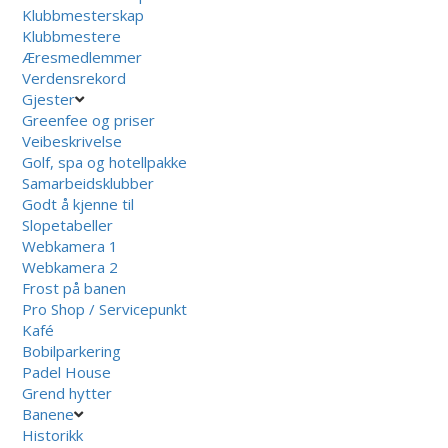
Klubbmesterskap
Klubbmestere
Æresmedlemmer
Verdensrekord
Gjester
Greenfee og priser
Veibeskrivelse
Golf, spa og hotellpakke
Samarbeidsklubber
Godt å kjenne til
Slopetabeller
Webkamera 1
Webkamera 2
Frost på banen
Pro Shop / Servicepunkt
Kafé
Bobilparkering
Padel House
Grend hytter
Banene
Historikk