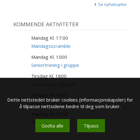
Se nyhetsarkiv
KOMMENDE AKTIVITETER
Mandag Kl. 17:00
17
AUG
Mandagsscramble
Mandag Kl. 1000
17
AUG
Seniortrening i gruppe
Tirsdag Kl. 1800
18
AUG
Damtrening i gruppe
Tirsdag Kl. 1900
18
Dette nettstedet bruker cookies (informasjonskapsler) for
AUG
Herretrening i gruppe
å tilpasse nettsidene bedre til deg som bruker.
Mandag Kl. 17:00
24
AUG
Mandagsscramble
Godta alle
Tilpass