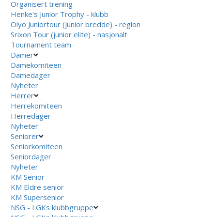
Organisert trening
Henke's Junior Trophy - klubb
Olyo Juniortour (junior bredde) - region
Srixon Tour (junior elite) - nasjonalt
Tournament team
Damer
Damekomiteen
Damedager
Nyheter
Herrer
Herrekomiteen
Herredager
Nyheter
Seniorer
Seniorkomiteen
Seniordager
Nyheter
KM Senior
KM Eldre senior
KM Supersenior
NSG - LGKs klubbgruppe