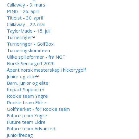
Callaway - 9. mars
PING - 26. april
Titleist - 30. april
Callaway - 22. mai
TaylorMade - 15. juli
Turneringer
Turneringer - GolfBox
Turneringskomiteen
Ulike spilleformer - fra NGF
Norsk Seniorgolf 2026
Åpent norsk mesterskap i hickorygolf
Junior og elite
Barn, junior og elite
Impact Supporter
Rookie team Yngre
Rookie team Eldre
Golfmerket - for Rookie team
Future team Yngre
Future team Eldre
Future team Advanced
Juniorfredag