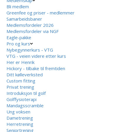
Medlemskap
Bli medlem
Greenfee og priser - medlemmer
Samarbeidsbaner
Medlemsfordeler 2026
Medlemsfordeler via NGF
Eagle-pakke
Pro og kurs
Nybegynnerkurs - VTG
VTG - veien videre etter kurs
Her er Henrik
Hickory - tilbake til fremtiden
Ditt kølleverksted
Custom fitting
Privat trening
Introduksjon til golf
Golffysioterapi
Mandagsscramble
Ung voksen
Dametrening
Herretrening
Seniortrening