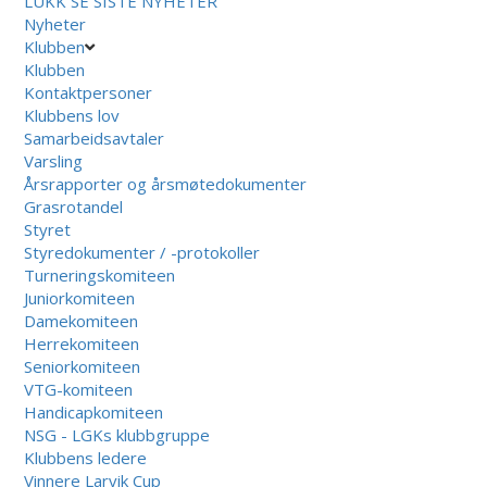
LUKK
SE SISTE NYHETER
Nyheter
Klubben
Klubben
Kontaktpersoner
Klubbens lov
Samarbeidsavtaler
Varsling
Årsrapporter og årsmøtedokumenter
Grasrotandel
Styret
Styredokumenter / -protokoller
Turneringskomiteen
Juniorkomiteen
Damekomiteen
Herrekomiteen
Seniorkomiteen
VTG-komiteen
Handicapkomiteen
NSG - LGKs klubbgruppe
Klubbens ledere
Vinnere Larvik Cup