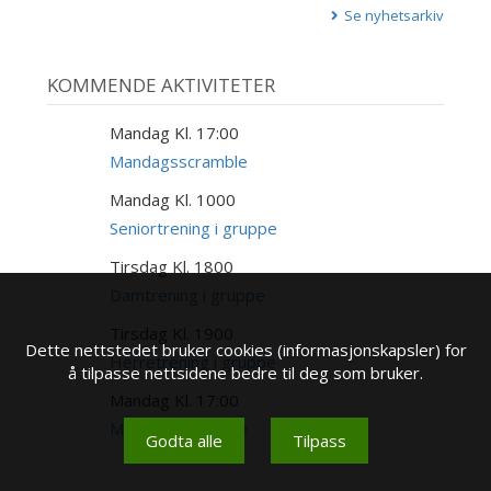
Se nyhetsarkiv
KOMMENDE AKTIVITETER
Mandag Kl. 17:00
17
AUG
Mandagsscramble
Mandag Kl. 1000
17
AUG
Seniortrening i gruppe
Tirsdag Kl. 1800
18
AUG
Damtrening i gruppe
Tirsdag Kl. 1900
18
Dette nettstedet bruker cookies (informasjonskapsler) for
AUG
Herretrening i gruppe
å tilpasse nettsidene bedre til deg som bruker.
Mandag Kl. 17:00
24
AUG
Mandagsscramble
Godta alle
Tilpass