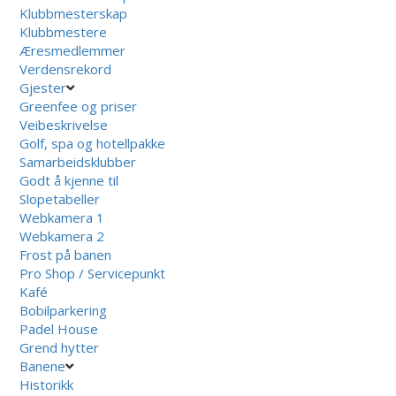
Klubbmesterskap
Klubbmestere
Æresmedlemmer
Verdensrekord
Gjester
Greenfee og priser
Veibeskrivelse
Golf, spa og hotellpakke
Samarbeidsklubber
Godt å kjenne til
Slopetabeller
Webkamera 1
Webkamera 2
Frost på banen
Pro Shop / Servicepunkt
Kafé
Bobilparkering
Padel House
Grend hytter
Banene
Historikk