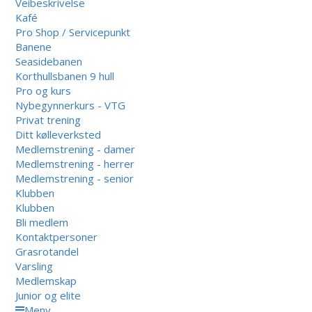
Veibeskrivelse
Kafé
Pro Shop / Servicepunkt
Banene
Seasidebanen
Korthullsbanen 9 hull
Pro og kurs
Nybegynnerkurs - VTG
Privat trening
Ditt kølleverksted
Medlemstrening - damer
Medlemstrening - herrer
Medlemstrening - senior
Klubben
Klubben
Bli medlem
Kontaktpersoner
Grasrotandel
Varsling
Medlemskap
Junior og elite
Meny