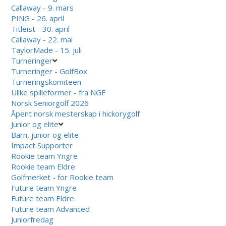
Callaway - 9. mars
PING - 26. april
Titleist - 30. april
Callaway - 22. mai
TaylorMade - 15. juli
Turneringer
Turneringer - GolfBox
Turneringskomiteen
Ulike spilleformer - fra NGF
Norsk Seniorgolf 2026
Åpent norsk mesterskap i hickorygolf
Junior og elite
Barn, junior og elite
Impact Supporter
Rookie team Yngre
Rookie team Eldre
Golfmerket - for Rookie team
Future team Yngre
Future team Eldre
Future team Advanced
Juniorfredag