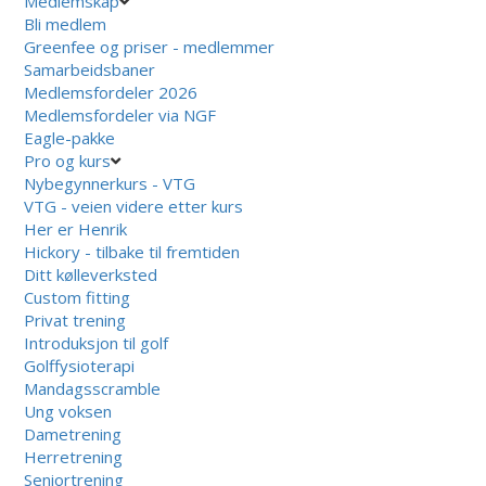
Medlemskap
Bli medlem
Greenfee og priser - medlemmer
Samarbeidsbaner
Medlemsfordeler 2026
Medlemsfordeler via NGF
Eagle-pakke
Pro og kurs
Nybegynnerkurs - VTG
VTG - veien videre etter kurs
Her er Henrik
Hickory - tilbake til fremtiden
Ditt kølleverksted
Custom fitting
Privat trening
Introduksjon til golf
Golffysioterapi
Mandagsscramble
Ung voksen
Dametrening
Herretrening
Seniortrening