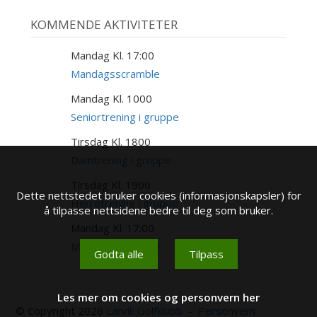
KOMMENDE AKTIVITETER
Mandag Kl. 17:00
17
AUG
Mandagsscramble
Mandag Kl. 1000
17
AUG
Seniortrening i gruppe
Tirsdag Kl. 1800
18
AUG
Damtrening i gruppe
Tirsdag Kl. 1900
18
Dette nettstedet bruker cookies (informasjonskapsler) for
AUG
Herretrening i gruppe
å tilpasse nettsidene bedre til deg som bruker.
Mandag Kl. 17:00
24
AUG
Mandagsscramble
Godta alle
Tilpass
Les mer om cookies og personvern her
© Copyright 2026
Larvik Golfklubb
-
Personvern