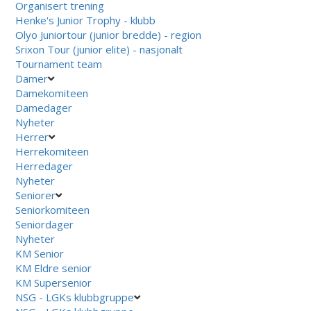
Organisert trening
Henke's Junior Trophy - klubb
Olyo Juniortour (junior bredde) - region
Srixon Tour (junior elite) - nasjonalt
Tournament team
Damer
Damekomiteen
Damedager
Nyheter
Herrer
Herrekomiteen
Herredager
Nyheter
Seniorer
Seniorkomiteen
Seniordager
Nyheter
KM Senior
KM Eldre senior
KM Supersenior
NSG - LGKs klubbgruppe