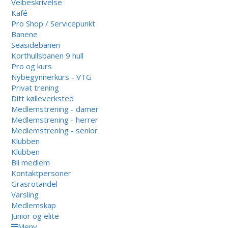
Veibeskrivelse
Kafé
Pro Shop / Servicepunkt
Banene
Seasidebanen
Korthullsbanen 9 hull
Pro og kurs
Nybegynnerkurs - VTG
Privat trening
Ditt kølleverksted
Medlemstrening - damer
Medlemstrening - herrer
Medlemstrening - senior
Klubben
Klubben
Bli medlem
Kontaktpersoner
Grasrotandel
Varsling
Medlemskap
Junior og elite
Meny