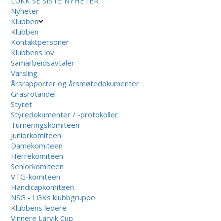
LUKK
SE SISTE NYHETER
Nyheter
Klubben
Klubben
Kontaktpersoner
Klubbens lov
Samarbeidsavtaler
Varsling
Årsrapporter og årsmøtedokumenter
Grasrotandel
Styret
Styredokumenter / -protokoller
Turneringskomiteen
Juniorkomiteen
Damekomiteen
Herrekomiteen
Seniorkomiteen
VTG-komiteen
Handicapkomiteen
NSG - LGKs klubbgruppe
Klubbens ledere
Vinnere Larvik Cup