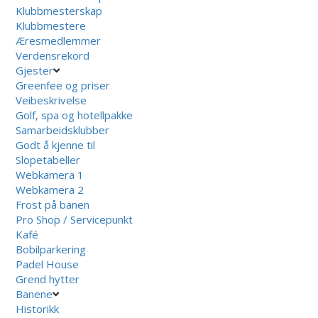
Klubbmesterskap
Klubbmestere
Æresmedlemmer
Verdensrekord
Gjester
Greenfee og priser
Veibeskrivelse
Golf, spa og hotellpakke
Samarbeidsklubber
Godt å kjenne til
Slopetabeller
Webkamera 1
Webkamera 2
Frost på banen
Pro Shop / Servicepunkt
Kafé
Bobilparkering
Padel House
Grend hytter
Banene
Historikk