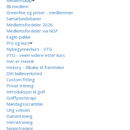
Medlemskap
Bli medlem
Greenfee og priser - medlemmer
Samarbeidsbaner
Medlemsfordeler 2026
Medlemsfordeler via NGF
Eagle-pakke
Pro og kurs
Nybegynnerkurs - VTG
VTG - veien videre etter kurs
Her er Henrik
Hickory - tilbake til fremtiden
Ditt kølleverksted
Custom fitting
Privat trening
Introduksjon til golf
Golffysioterapi
Mandagsscramble
Ung voksen
Dametrening
Herretrening
Seniortrening