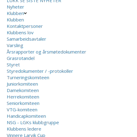
LUKK
SE SISTE NYHETER
Nyheter
Klubben
Klubben
Kontaktpersoner
Klubbens lov
Samarbeidsavtaler
Varsling
Årsrapporter og årsmøtedokumenter
Grasrotandel
Styret
Styredokumenter / -protokoller
Turneringskomiteen
Juniorkomiteen
Damekomiteen
Herrekomiteen
Seniorkomiteen
VTG-komiteen
Handicapkomiteen
NSG - LGKs klubbgruppe
Klubbens ledere
Vinnere Larvik Cup