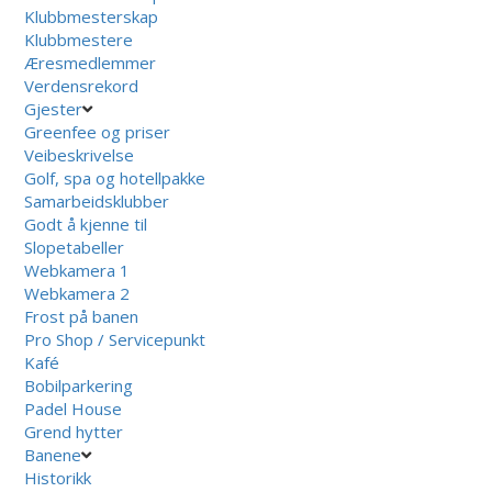
Klubbmesterskap
Klubbmestere
Æresmedlemmer
Verdensrekord
Gjester
Greenfee og priser
Veibeskrivelse
Golf, spa og hotellpakke
Samarbeidsklubber
Godt å kjenne til
Slopetabeller
Webkamera 1
Webkamera 2
Frost på banen
Pro Shop / Servicepunkt
Kafé
Bobilparkering
Padel House
Grend hytter
Banene
Historikk