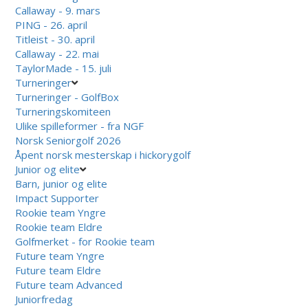
Callaway - 9. mars
PING - 26. april
Titleist - 30. april
Callaway - 22. mai
TaylorMade - 15. juli
Turneringer
Turneringer - GolfBox
Turneringskomiteen
Ulike spilleformer - fra NGF
Norsk Seniorgolf 2026
Åpent norsk mesterskap i hickorygolf
Junior og elite
Barn, junior og elite
Impact Supporter
Rookie team Yngre
Rookie team Eldre
Golfmerket - for Rookie team
Future team Yngre
Future team Eldre
Future team Advanced
Juniorfredag