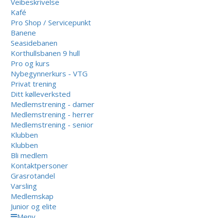
Veibeskrivelse
Kafé
Pro Shop / Servicepunkt
Banene
Seasidebanen
Korthullsbanen 9 hull
Pro og kurs
Nybegynnerkurs - VTG
Privat trening
Ditt kølleverksted
Medlemstrening - damer
Medlemstrening - herrer
Medlemstrening - senior
Klubben
Klubben
Bli medlem
Kontaktpersoner
Grasrotandel
Varsling
Medlemskap
Junior og elite
Meny