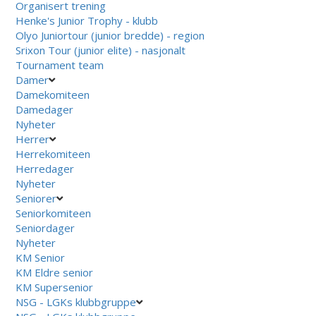
Organisert trening
Henke's Junior Trophy - klubb
Olyo Juniortour (junior bredde) - region
Srixon Tour (junior elite) - nasjonalt
Tournament team
Damer
Damekomiteen
Damedager
Nyheter
Herrer
Herrekomiteen
Herredager
Nyheter
Seniorer
Seniorkomiteen
Seniordager
Nyheter
KM Senior
KM Eldre senior
KM Supersenior
NSG - LGKs klubbgruppe