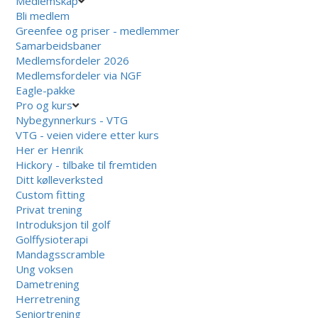
Medlemskap
Bli medlem
Greenfee og priser - medlemmer
Samarbeidsbaner
Medlemsfordeler 2026
Medlemsfordeler via NGF
Eagle-pakke
Pro og kurs
Nybegynnerkurs - VTG
VTG - veien videre etter kurs
Her er Henrik
Hickory - tilbake til fremtiden
Ditt kølleverksted
Custom fitting
Privat trening
Introduksjon til golf
Golffysioterapi
Mandagsscramble
Ung voksen
Dametrening
Herretrening
Seniortrening