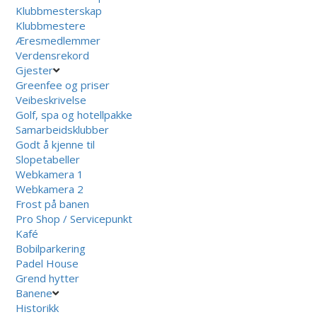
Klubbmesterskap
Klubbmestere
Æresmedlemmer
Verdensrekord
Gjester
Greenfee og priser
Veibeskrivelse
Golf, spa og hotellpakke
Samarbeidsklubber
Godt å kjenne til
Slopetabeller
Webkamera 1
Webkamera 2
Frost på banen
Pro Shop / Servicepunkt
Kafé
Bobilparkering
Padel House
Grend hytter
Banene
Historikk