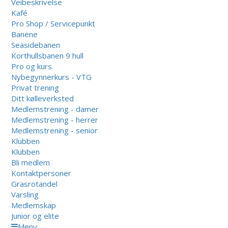
Veibeskrivelse
Kafé
Pro Shop / Servicepunkt
Banene
Seasidebanen
Korthullsbanen 9 hull
Pro og kurs
Nybegynnerkurs - VTG
Privat trening
Ditt kølleverksted
Medlemstrening - damer
Medlemstrening - herrer
Medlemstrening - senior
Klubben
Klubben
Bli medlem
Kontaktpersoner
Grasrotandel
Varsling
Medlemskap
Junior og elite
Meny