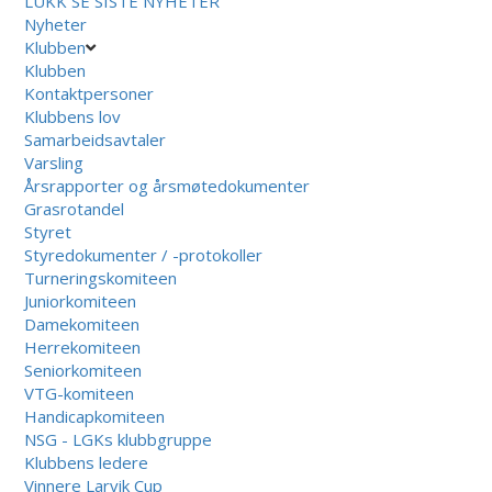
LUKK
SE SISTE NYHETER
Nyheter
Klubben
Klubben
Kontaktpersoner
Klubbens lov
Samarbeidsavtaler
Varsling
Årsrapporter og årsmøtedokumenter
Grasrotandel
Styret
Styredokumenter / -protokoller
Turneringskomiteen
Juniorkomiteen
Damekomiteen
Herrekomiteen
Seniorkomiteen
VTG-komiteen
Handicapkomiteen
NSG - LGKs klubbgruppe
Klubbens ledere
Vinnere Larvik Cup