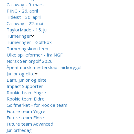
Callaway - 9. mars
PING - 26. april
Titleist - 30. april
Callaway - 22. mai
TaylorMade - 15. juli
Turneringer
Turneringer - GolfBox
Turneringskomiteen
Ulike spilleformer - fra NGF
Norsk Seniorgolf 2026
Åpent norsk mesterskap i hickorygolf
Junior og elite
Barn, junior og elite
Impact Supporter
Rookie team Yngre
Rookie team Eldre
Golfmerket - for Rookie team
Future team Yngre
Future team Eldre
Future team Advanced
Juniorfredag