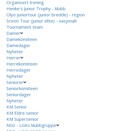
Organisert trening
Henke's Junior Trophy - klubb
Olyo Juniortour (junior bredde) - region
Srixon Tour (junior elite) - nasjonalt
Tournament team
Damer
Damekomiteen
Damedager
Nyheter
Herrer
Herrekomiteen
Herredager
Nyheter
Seniorer
Seniorkomiteen
Seniordager
Nyheter
KM Senior
KM Eldre senior
KM Supersenior
NSG - LGKs klubbgruppe