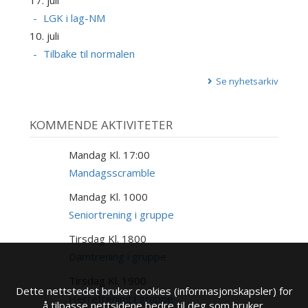
LGK i lag-NM
10. juli
Tilbake til normalen
Se nyhetsarkiv
KOMMENDE AKTIVITETER
Mandag Kl. 17:00
17
AUG
Mandagsscramble
Mandag Kl. 1000
17
AUG
Seniortrening i gruppe
Tirsdag Kl. 1800
18
AUG
Damtrening i gruppe
Tirsdag Kl. 1900
18
Dette nettstedet bruker cookies (informasjonskapsler) for
AUG
Herretrening i gruppe
å tilpasse nettsidene bedre til deg som bruker.