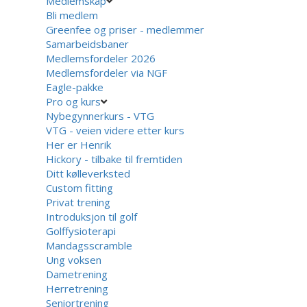
Medlemskap
Bli medlem
Greenfee og priser - medlemmer
Samarbeidsbaner
Medlemsfordeler 2026
Medlemsfordeler via NGF
Eagle-pakke
Pro og kurs
Nybegynnerkurs - VTG
VTG - veien videre etter kurs
Her er Henrik
Hickory - tilbake til fremtiden
Ditt kølleverksted
Custom fitting
Privat trening
Introduksjon til golf
Golffysioterapi
Mandagsscramble
Ung voksen
Dametrening
Herretrening
Seniortrening