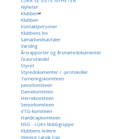
LUKK
SE SISTE NYHETER
Nyheter
Klubben
Klubben
Kontaktpersoner
Klubbens lov
Samarbeidsavtaler
Varsling
Årsrapporter og årsmøtedokumenter
Grasrotandel
Styret
Styredokumenter / -protokoller
Turneringskomiteen
Juniorkomiteen
Damekomiteen
Herrekomiteen
Seniorkomiteen
VTG-komiteen
Handicapkomiteen
NSG - LGKs klubbgruppe
Klubbens ledere
Vinnere Larvik Cup