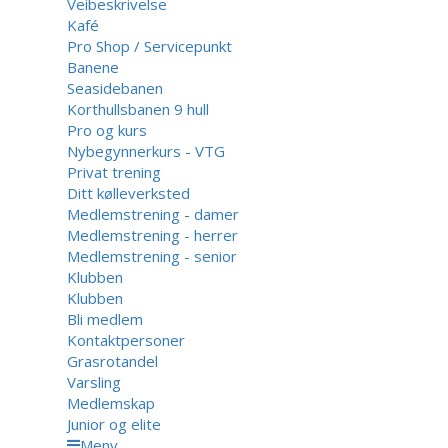
Veibeskrivelse
Kafé
Pro Shop / Servicepunkt
Banene
Seasidebanen
Korthullsbanen 9 hull
Pro og kurs
Nybegynnerkurs - VTG
Privat trening
Ditt kølleverksted
Medlemstrening - damer
Medlemstrening - herrer
Medlemstrening - senior
Klubben
Klubben
Bli medlem
Kontaktpersoner
Grasrotandel
Varsling
Medlemskap
Junior og elite
Meny