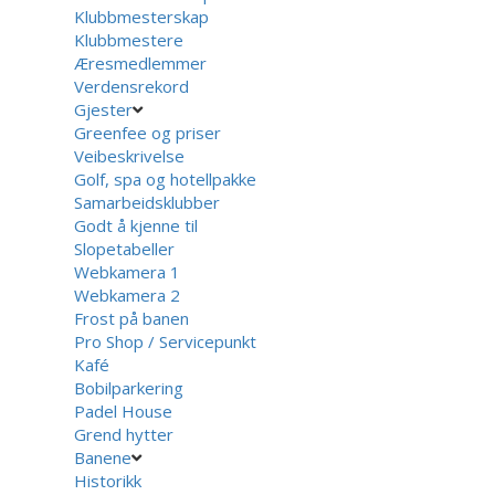
Klubbmesterskap
Klubbmestere
Æresmedlemmer
Verdensrekord
Gjester
Greenfee og priser
Veibeskrivelse
Golf, spa og hotellpakke
Samarbeidsklubber
Godt å kjenne til
Slopetabeller
Webkamera 1
Webkamera 2
Frost på banen
Pro Shop / Servicepunkt
Kafé
Bobilparkering
Padel House
Grend hytter
Banene
Historikk