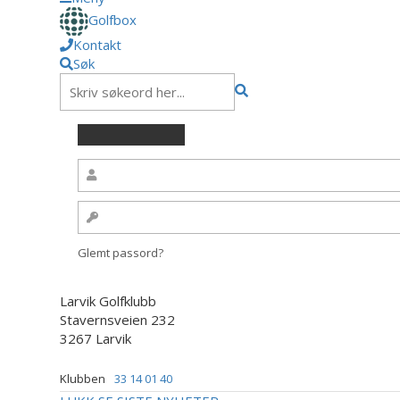
Golfbox
Kontakt
Søk
Glemt passord?
Larvik Golfklubb
Stavernsveien 232
3267 Larvik
Klubben
33 14 01 40