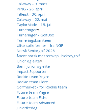
Callaway - 9. mars
PING - 26. april
Titleist - 30. april
Callaway - 22. mai
TaylorMade - 15. juli
Turneringer
Turneringer - GolfBox
Turneringskomiteen
Ulike spilleformer - fra NGF
Norsk Seniorgolf 2026
Åpent norsk mesterskap i hickorygolf
Junior og elite
Barn, junior og elite
Impact Supporter
Rookie team Yngre
Rookie team Eldre
Golfmerket - for Rookie team
Future team Yngre
Future team Eldre
Future team Advanced
Juniorfredag