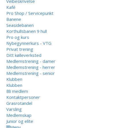
Veibeskrivelse
Kafé
Pro Shop / Servicepunkt
Banene
Seasidebanen
Korthullsbanen 9 hull
Pro og kurs
Nybegynnerkurs - VTG
Privat trening
Ditt kølleverksted
Medlemstrening - damer
Medlemstrening - herrer
Medlemstrening - senior
Klubben
Klubben
Bli medlem
Kontaktpersoner
Grasrotandel
Varsling
Medlemskap
Junior og elite
Meny