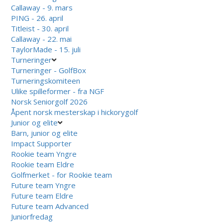
Callaway - 9. mars
PING - 26. april
Titleist - 30. april
Callaway - 22. mai
TaylorMade - 15. juli
Turneringer
Turneringer - GolfBox
Turneringskomiteen
Ulike spilleformer - fra NGF
Norsk Seniorgolf 2026
Åpent norsk mesterskap i hickorygolf
Junior og elite
Barn, junior og elite
Impact Supporter
Rookie team Yngre
Rookie team Eldre
Golfmerket - for Rookie team
Future team Yngre
Future team Eldre
Future team Advanced
Juniorfredag