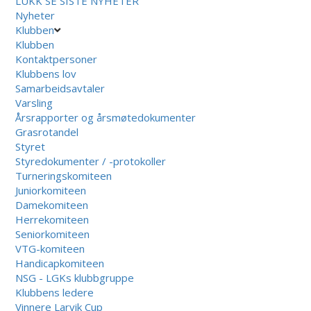
LUKK
SE SISTE NYHETER
Nyheter
Klubben
Klubben
Kontaktpersoner
Klubbens lov
Samarbeidsavtaler
Varsling
Årsrapporter og årsmøtedokumenter
Grasrotandel
Styret
Styredokumenter / -protokoller
Turneringskomiteen
Juniorkomiteen
Damekomiteen
Herrekomiteen
Seniorkomiteen
VTG-komiteen
Handicapkomiteen
NSG - LGKs klubbgruppe
Klubbens ledere
Vinnere Larvik Cup