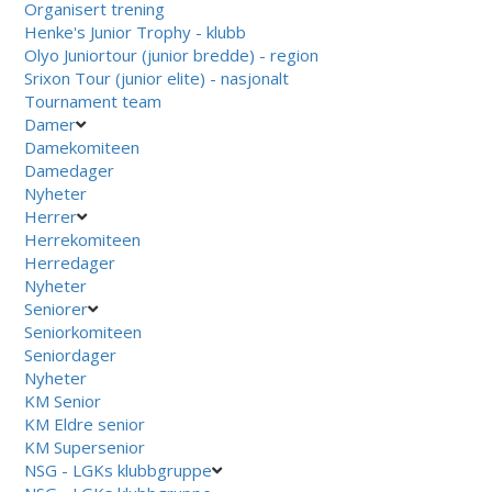
Organisert trening
Henke's Junior Trophy - klubb
Olyo Juniortour (junior bredde) - region
Srixon Tour (junior elite) - nasjonalt
Tournament team
Damer
Damekomiteen
Damedager
Nyheter
Herrer
Herrekomiteen
Herredager
Nyheter
Seniorer
Seniorkomiteen
Seniordager
Nyheter
KM Senior
KM Eldre senior
KM Supersenior
NSG - LGKs klubbgruppe