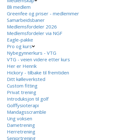
Medlemskap
Bli medlem
Greenfee og priser - medlemmer
Samarbeidsbaner
Medlemsfordeler 2026
Medlemsfordeler via NGF
Eagle-pakke
Pro og kurs
Nybegynnerkurs - VTG
VTG - veien videre etter kurs
Her er Henrik
Hickory - tilbake til fremtiden
Ditt kølleverksted
Custom fitting
Privat trening
Introduksjon til golf
Golffysioterapi
Mandagsscramble
Ung voksen
Dametrening
Herretrening
Seniortrening