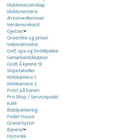
Klubbmesterskap
Klubbmestere
Æresmedlemmer
Verdensrekord
Gjester
Greenfee og priser
Veibeskrivelse
Golf, spa og hotellpakke
Samarbeidsklubber
Godt å kjenne til
Slopetabeller
Webkamera 1
Webkamera 2
Frost på banen
Pro Shop / Servicepunkt
Kafé
Bobilparkering
Padel House
Grend hytter
Banene
Historikk