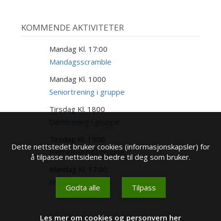
KOMMENDE AKTIVITETER
Mandag Kl. 17:00
17
AUG
Mandagsscramble
Mandag Kl. 1000
17
AUG
Seniortrening i gruppe
Tirsdag Kl. 1800
18
AUG
Damtrening i gruppe
Tirsdag Kl. 1900
18
Dette nettstedet bruker cookies (informasjonskapsler) for
AUG
Herretrening i gruppe
å tilpasse nettsidene bedre til deg som bruker.
Mandag Kl. 17:00
24
AUG
Mandagsscramble
Godta alle
Tilpass
Les mer om cookies og personvern her