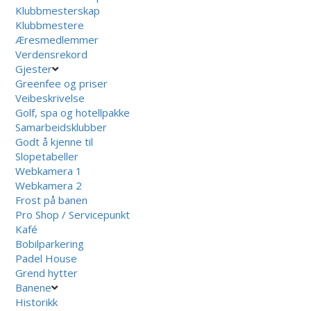
Klubbmesterskap
Klubbmestere
Æresmedlemmer
Verdensrekord
Gjester
Greenfee og priser
Veibeskrivelse
Golf, spa og hotellpakke
Samarbeidsklubber
Godt å kjenne til
Slopetabeller
Webkamera 1
Webkamera 2
Frost på banen
Pro Shop / Servicepunkt
Kafé
Bobilparkering
Padel House
Grend hytter
Banene
Historikk