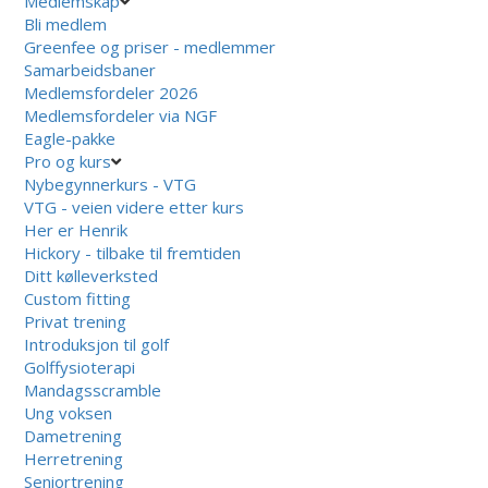
Medlemskap
Bli medlem
Greenfee og priser - medlemmer
Samarbeidsbaner
Medlemsfordeler 2026
Medlemsfordeler via NGF
Eagle-pakke
Pro og kurs
Nybegynnerkurs - VTG
VTG - veien videre etter kurs
Her er Henrik
Hickory - tilbake til fremtiden
Ditt kølleverksted
Custom fitting
Privat trening
Introduksjon til golf
Golffysioterapi
Mandagsscramble
Ung voksen
Dametrening
Herretrening
Seniortrening