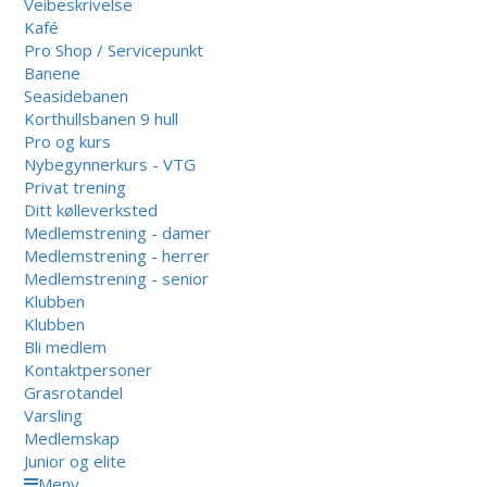
Veibeskrivelse
Kafé
Pro Shop / Servicepunkt
Banene
Seasidebanen
Korthullsbanen 9 hull
Pro og kurs
Nybegynnerkurs - VTG
Privat trening
Ditt kølleverksted
Medlemstrening - damer
Medlemstrening - herrer
Medlemstrening - senior
Klubben
Klubben
Bli medlem
Kontaktpersoner
Grasrotandel
Varsling
Medlemskap
Junior og elite
Meny