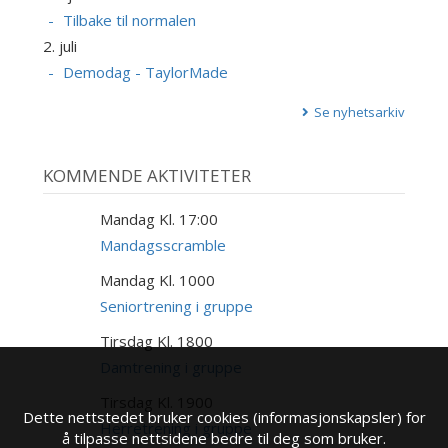
Tilbake til normalen
2. juli
Demodag - TaylorMade
Se nyhetsarkiv
KOMMENDE AKTIVITETER
Mandag Kl. 17:00
17
AUG
Mandagsscramble
Mandag Kl. 1000
17
AUG
Seniortrening i gruppe
Tirsdag Kl. 1800
18
AUG
Damtrening i gruppe
Tirsdag Kl. 1900
18
Dette nettstedet bruker cookies (informasjonskapsler) for
AUG
Herretrening i gruppe
å tilpasse nettsidene bedre til deg som bruker.