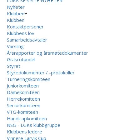
LUKK
SE SISTE NYHETER
Nyheter
Klubben
Klubben
Kontaktpersoner
Klubbens lov
Samarbeidsavtaler
Varsling
Årsrapporter og årsmøtedokumenter
Grasrotandel
Styret
Styredokumenter / -protokoller
Turneringskomiteen
Juniorkomiteen
Damekomiteen
Herrekomiteen
Seniorkomiteen
VTG-komiteen
Handicapkomiteen
NSG - LGKs klubbgruppe
Klubbens ledere
Vinnere Larvik Cup