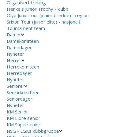
Organisert trening
Henke's Junior Trophy - klubb
Olyo Juniortour (junior bredde) - region
Srixon Tour (junior elite) - nasjonalt
Tournament team
Damer
Damekomiteen
Damedager
Nyheter
Herrer
Herrekomiteen
Herredager
Nyheter
Seniorer
Seniorkomiteen
Seniordager
Nyheter
KM Senior
KM Eldre senior
KM Supersenior
NSG - LGKs klubbgruppe