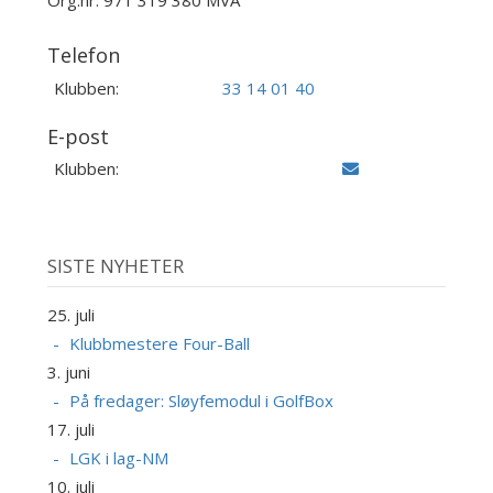
Org.nr: 971 319 380 MVA
Telefon
Klubben:
33 14 01 40
E-post
Klubben:
SISTE NYHETER
25. juli
Klubbmestere Four-Ball
3. juni
På fredager: Sløyfemodul i GolfBox
17. juli
LGK i lag-NM
10. juli