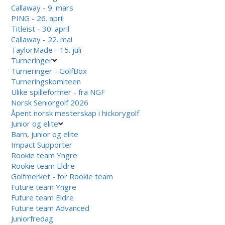
Callaway - 9. mars
PING - 26. april
Titleist - 30. april
Callaway - 22. mai
TaylorMade - 15. juli
Turneringer
Turneringer - GolfBox
Turneringskomiteen
Ulike spilleformer - fra NGF
Norsk Seniorgolf 2026
Åpent norsk mesterskap i hickorygolf
Junior og elite
Barn, junior og elite
Impact Supporter
Rookie team Yngre
Rookie team Eldre
Golfmerket - for Rookie team
Future team Yngre
Future team Eldre
Future team Advanced
Juniorfredag