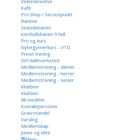
Veibeskrivelse
Kafé
Pro Shop / Servicepunkt
Banene
Seasidebanen
Korthullsbanen 9 hull
Pro og kurs
Nybegynnerkurs - VTG
Privat trening
Ditt kølleverksted
Medlemstrening - damer
Medlemstrening - herrer
Medlemstrening - senior
Klubben
Klubben
Bli medlem
Kontaktpersoner
Grasrotandel
Varsling
Medlemskap
Junior og elite
Meny