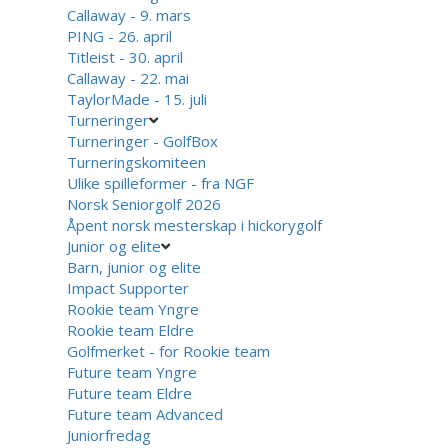
Callaway - 9. mars
PING - 26. april
Titleist - 30. april
Callaway - 22. mai
TaylorMade - 15. juli
Turneringer
Turneringer - GolfBox
Turneringskomiteen
Ulike spilleformer - fra NGF
Norsk Seniorgolf 2026
Åpent norsk mesterskap i hickorygolf
Junior og elite
Barn, junior og elite
Impact Supporter
Rookie team Yngre
Rookie team Eldre
Golfmerket - for Rookie team
Future team Yngre
Future team Eldre
Future team Advanced
Juniorfredag