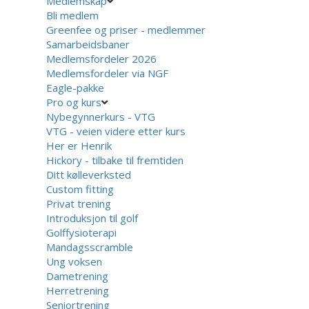
Medlemskap
Bli medlem
Greenfee og priser - medlemmer
Samarbeidsbaner
Medlemsfordeler 2026
Medlemsfordeler via NGF
Eagle-pakke
Pro og kurs
Nybegynnerkurs - VTG
VTG - veien videre etter kurs
Her er Henrik
Hickory - tilbake til fremtiden
Ditt kølleverksted
Custom fitting
Privat trening
Introduksjon til golf
Golffysioterapi
Mandagsscramble
Ung voksen
Dametrening
Herretrening
Seniortrening