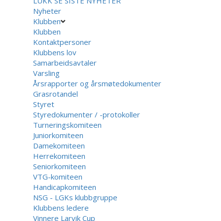
LUKK
SE SISTE NYHETER
Nyheter
Klubben
Klubben
Kontaktpersoner
Klubbens lov
Samarbeidsavtaler
Varsling
Årsrapporter og årsmøtedokumenter
Grasrotandel
Styret
Styredokumenter / -protokoller
Turneringskomiteen
Juniorkomiteen
Damekomiteen
Herrekomiteen
Seniorkomiteen
VTG-komiteen
Handicapkomiteen
NSG - LGKs klubbgruppe
Klubbens ledere
Vinnere Larvik Cup