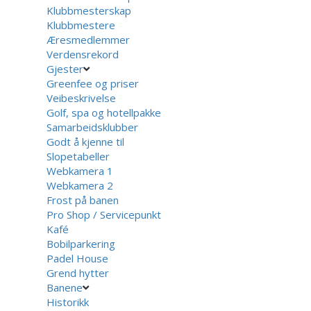
Klubbmesterskap
Klubbmestere
Æresmedlemmer
Verdensrekord
Gjester
Greenfee og priser
Veibeskrivelse
Golf, spa og hotellpakke
Samarbeidsklubber
Godt å kjenne til
Slopetabeller
Webkamera 1
Webkamera 2
Frost på banen
Pro Shop / Servicepunkt
Kafé
Bobilparkering
Padel House
Grend hytter
Banene
Historikk