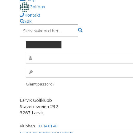
Golfbox
Kontakt
Søk
Glemt passord?
Larvik Golfklubb
Stavernsveien 232
3267 Larvik
Klubben
33 14 01 40