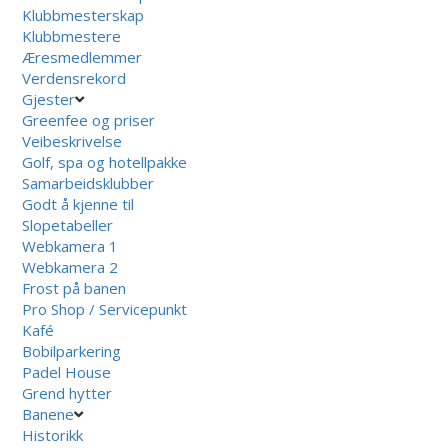
Klubbmesterskap
Klubbmestere
Æresmedlemmer
Verdensrekord
Gjester
Greenfee og priser
Veibeskrivelse
Golf, spa og hotellpakke
Samarbeidsklubber
Godt å kjenne til
Slopetabeller
Webkamera 1
Webkamera 2
Frost på banen
Pro Shop / Servicepunkt
Kafé
Bobilparkering
Padel House
Grend hytter
Banene
Historikk