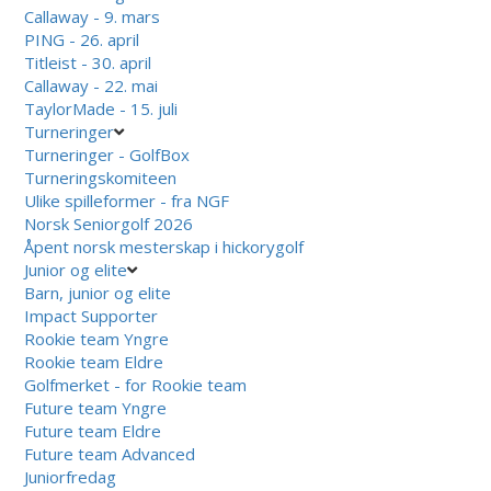
Callaway - 9. mars
PING - 26. april
Titleist - 30. april
Callaway - 22. mai
TaylorMade - 15. juli
Turneringer
Turneringer - GolfBox
Turneringskomiteen
Ulike spilleformer - fra NGF
Norsk Seniorgolf 2026
Åpent norsk mesterskap i hickorygolf
Junior og elite
Barn, junior og elite
Impact Supporter
Rookie team Yngre
Rookie team Eldre
Golfmerket - for Rookie team
Future team Yngre
Future team Eldre
Future team Advanced
Juniorfredag