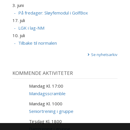
3. juni
På fredager: Sløyfemodul i GolfBox
17. juli
LGK i lag-NM
10. juli
Tilbake til normalen
Se nyhetsarkiv
KOMMENDE AKTIVITETER
Mandag Kl. 17:00
17
AUG
Mandagsscramble
Mandag Kl. 1000
17
AUG
Seniortrening i gruppe
Tirsdag Kl. 1800
18
AUG
Damtrening i gruppe