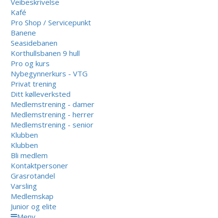
Veibeskrivelse
Kafé
Pro Shop / Servicepunkt
Banene
Seasidebanen
Korthullsbanen 9 hull
Pro og kurs
Nybegynnerkurs - VTG
Privat trening
Ditt kølleverksted
Medlemstrening - damer
Medlemstrening - herrer
Medlemstrening - senior
Klubben
Klubben
Bli medlem
Kontaktpersoner
Grasrotandel
Varsling
Medlemskap
Junior og elite
Meny