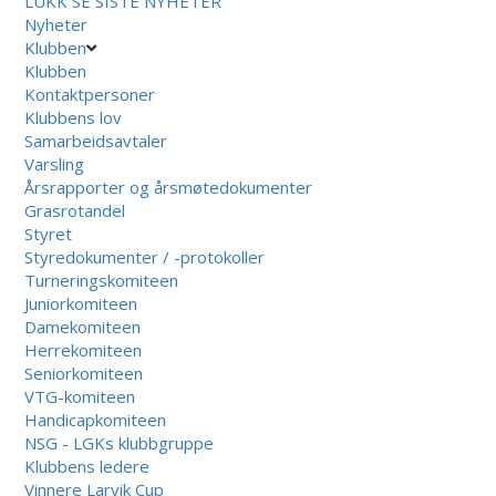
LUKK
SE SISTE NYHETER
Nyheter
Klubben
Klubben
Kontaktpersoner
Klubbens lov
Samarbeidsavtaler
Varsling
Årsrapporter og årsmøtedokumenter
Grasrotandel
Styret
Styredokumenter / -protokoller
Turneringskomiteen
Juniorkomiteen
Damekomiteen
Herrekomiteen
Seniorkomiteen
VTG-komiteen
Handicapkomiteen
NSG - LGKs klubbgruppe
Klubbens ledere
Vinnere Larvik Cup