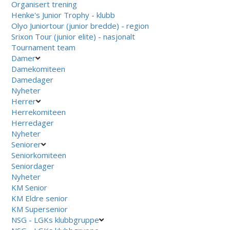
Organisert trening
Henke's Junior Trophy - klubb
Olyo Juniortour (junior bredde) - region
Srixon Tour (junior elite) - nasjonalt
Tournament team
Damer
Damekomiteen
Damedager
Nyheter
Herrer
Herrekomiteen
Herredager
Nyheter
Seniorer
Seniorkomiteen
Seniordager
Nyheter
KM Senior
KM Eldre senior
KM Supersenior
NSG - LGKs klubbgruppe