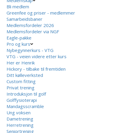
Medlemskap
Bli medlem
Greenfee og priser - medlemmer
Samarbeidsbaner
Medlemsfordeler 2026
Medlemsfordeler via NGF
Eagle-pakke
Pro og kurs
Nybegynnerkurs - VTG
VTG - veien videre etter kurs
Her er Henrik
Hickory - tilbake til fremtiden
Ditt kølleverksted
Custom fitting
Privat trening
Introduksjon til golf
Golffysioterapi
Mandagsscramble
Ung voksen
Dametrening
Herretrening
Seniortrening