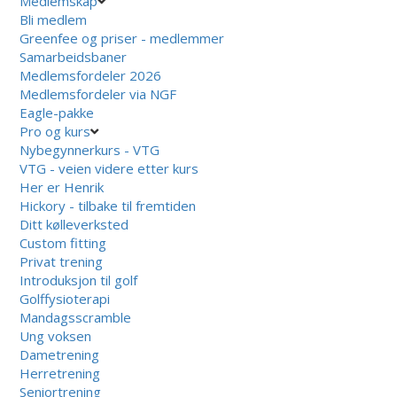
Medlemskap
Bli medlem
Greenfee og priser - medlemmer
Samarbeidsbaner
Medlemsfordeler 2026
Medlemsfordeler via NGF
Eagle-pakke
Pro og kurs
Nybegynnerkurs - VTG
VTG - veien videre etter kurs
Her er Henrik
Hickory - tilbake til fremtiden
Ditt kølleverksted
Custom fitting
Privat trening
Introduksjon til golf
Golffysioterapi
Mandagsscramble
Ung voksen
Dametrening
Herretrening
Seniortrening