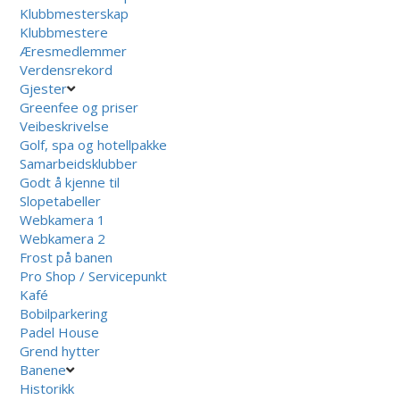
Klubbmesterskap
Klubbmestere
Æresmedlemmer
Verdensrekord
Gjester
Greenfee og priser
Veibeskrivelse
Golf, spa og hotellpakke
Samarbeidsklubber
Godt å kjenne til
Slopetabeller
Webkamera 1
Webkamera 2
Frost på banen
Pro Shop / Servicepunkt
Kafé
Bobilparkering
Padel House
Grend hytter
Banene
Historikk