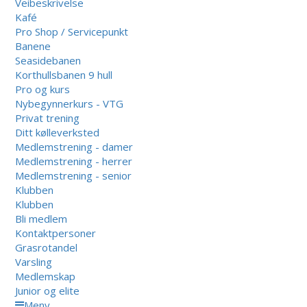
Veibeskrivelse
Kafé
Pro Shop / Servicepunkt
Banene
Seasidebanen
Korthullsbanen 9 hull
Pro og kurs
Nybegynnerkurs - VTG
Privat trening
Ditt kølleverksted
Medlemstrening - damer
Medlemstrening - herrer
Medlemstrening - senior
Klubben
Klubben
Bli medlem
Kontaktpersoner
Grasrotandel
Varsling
Medlemskap
Junior og elite
Meny