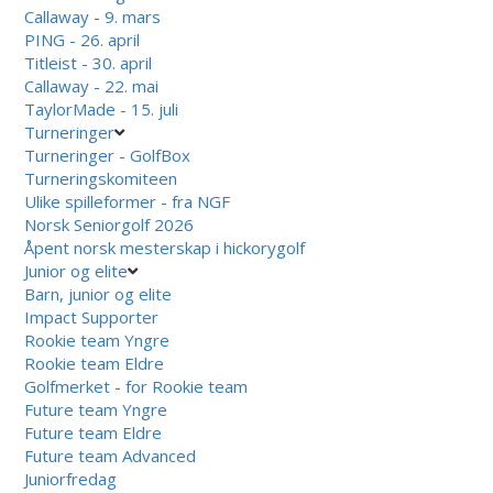
Callaway - 9. mars
PING - 26. april
Titleist - 30. april
Callaway - 22. mai
TaylorMade - 15. juli
Turneringer
Turneringer - GolfBox
Turneringskomiteen
Ulike spilleformer - fra NGF
Norsk Seniorgolf 2026
Åpent norsk mesterskap i hickorygolf
Junior og elite
Barn, junior og elite
Impact Supporter
Rookie team Yngre
Rookie team Eldre
Golfmerket - for Rookie team
Future team Yngre
Future team Eldre
Future team Advanced
Juniorfredag