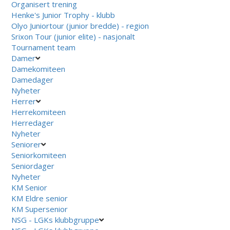
Organisert trening
Henke's Junior Trophy - klubb
Olyo Juniortour (junior bredde) - region
Srixon Tour (junior elite) - nasjonalt
Tournament team
Damer
Damekomiteen
Damedager
Nyheter
Herrer
Herrekomiteen
Herredager
Nyheter
Seniorer
Seniorkomiteen
Seniordager
Nyheter
KM Senior
KM Eldre senior
KM Supersenior
NSG - LGKs klubbgruppe