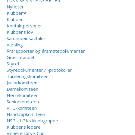
LUKK
SE SISTE NYHETER
Nyheter
Klubben
Klubben
Kontaktpersoner
Klubbens lov
Samarbeidsavtaler
Varsling
Årsrapporter og årsmøtedokumenter
Grasrotandel
Styret
Styredokumenter / -protokoller
Turneringskomiteen
Juniorkomiteen
Damekomiteen
Herrekomiteen
Seniorkomiteen
VTG-komiteen
Handicapkomiteen
NSG - LGKs klubbgruppe
Klubbens ledere
Vinnere Larvik Cup