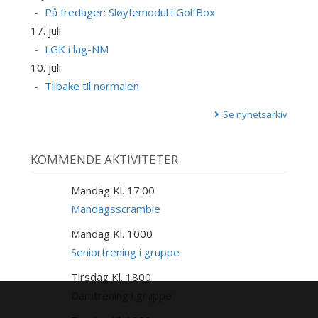
På fredager: Sløyfemodul i GolfBox
17. juli
LGK i lag-NM
10. juli
Tilbake til normalen
Se nyhetsarkiv
KOMMENDE AKTIVITETER
Mandag Kl. 17:00
17
AUG
Mandagsscramble
Mandag Kl. 1000
17
AUG
Seniortrening i gruppe
Tirsdag Kl. 1800
18
AUG
Damtrening i gruppe