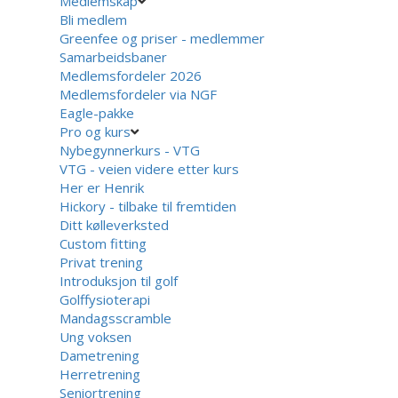
Medlemskap
Bli medlem
Greenfee og priser - medlemmer
Samarbeidsbaner
Medlemsfordeler 2026
Medlemsfordeler via NGF
Eagle-pakke
Pro og kurs
Nybegynnerkurs - VTG
VTG - veien videre etter kurs
Her er Henrik
Hickory - tilbake til fremtiden
Ditt kølleverksted
Custom fitting
Privat trening
Introduksjon til golf
Golffysioterapi
Mandagsscramble
Ung voksen
Dametrening
Herretrening
Seniortrening