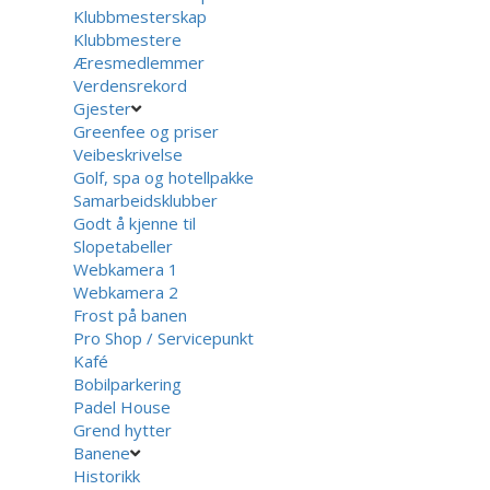
Klubbmesterskap
Klubbmestere
Æresmedlemmer
Verdensrekord
Gjester
Greenfee og priser
Veibeskrivelse
Golf, spa og hotellpakke
Samarbeidsklubber
Godt å kjenne til
Slopetabeller
Webkamera 1
Webkamera 2
Frost på banen
Pro Shop / Servicepunkt
Kafé
Bobilparkering
Padel House
Grend hytter
Banene
Historikk