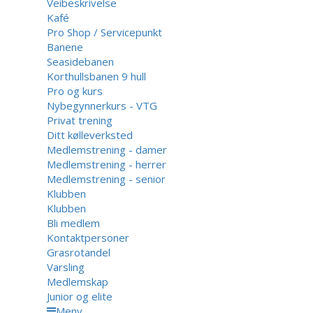
Veibeskrivelse
Kafé
Pro Shop / Servicepunkt
Banene
Seasidebanen
Korthullsbanen 9 hull
Pro og kurs
Nybegynnerkurs - VTG
Privat trening
Ditt kølleverksted
Medlemstrening - damer
Medlemstrening - herrer
Medlemstrening - senior
Klubben
Klubben
Bli medlem
Kontaktpersoner
Grasrotandel
Varsling
Medlemskap
Junior og elite
Meny