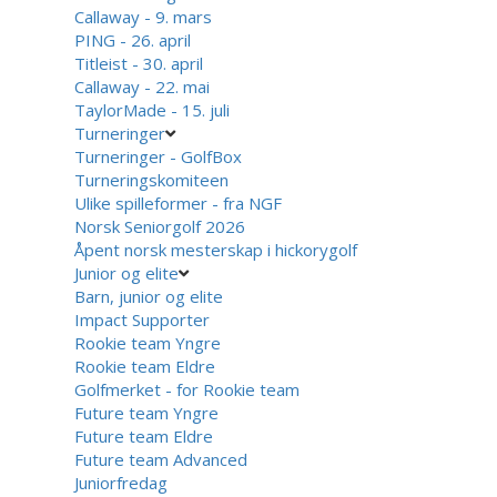
Callaway - 9. mars
PING - 26. april
Titleist - 30. april
Callaway - 22. mai
TaylorMade - 15. juli
Turneringer
Turneringer - GolfBox
Turneringskomiteen
Ulike spilleformer - fra NGF
Norsk Seniorgolf 2026
Åpent norsk mesterskap i hickorygolf
Junior og elite
Barn, junior og elite
Impact Supporter
Rookie team Yngre
Rookie team Eldre
Golfmerket - for Rookie team
Future team Yngre
Future team Eldre
Future team Advanced
Juniorfredag