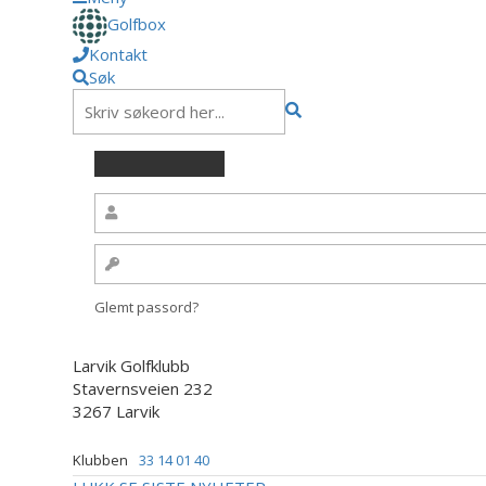
Golfbox
Kontakt
Søk
Glemt passord?
Larvik Golfklubb
Stavernsveien 232
3267 Larvik
Klubben
33 14 01 40