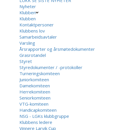
LUKK
SE SISTE NYHETER
Nyheter
Klubben
Klubben
Kontaktpersoner
Klubbens lov
Samarbeidsavtaler
Varsling
Årsrapporter og årsmøtedokumenter
Grasrotandel
Styret
Styredokumenter / -protokoller
Turneringskomiteen
Juniorkomiteen
Damekomiteen
Herrekomiteen
Seniorkomiteen
VTG-komiteen
Handicapkomiteen
NSG - LGKs klubbgruppe
Klubbens ledere
Vinnere Larvik Cup