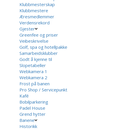
Klubbmesterskap
Klubbmestere
Æresmedlemmer
Verdensrekord
Gjester
Greenfee og priser
Veibeskrivelse
Golf, spa og hotellpakke
Samarbeidsklubber
Godt å kjenne til
Slopetabeller
Webkamera 1
Webkamera 2
Frost på banen
Pro Shop / Servicepunkt
Kafé
Bobilparkering
Padel House
Grend hytter
Banene
Historikk