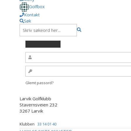
Golfbox
Kontakt
Søk
Glemt passord?
Larvik Golfklubb
Stavernsveien 232
3267 Larvik
Klubben
33 14 01 40