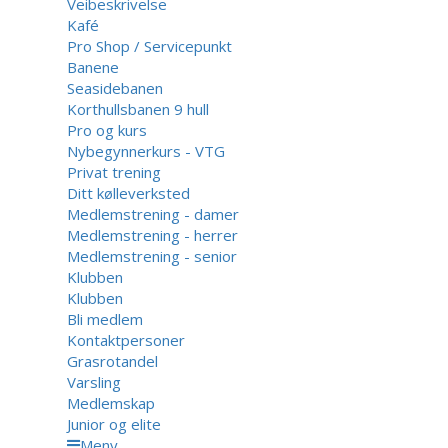
Veibeskrivelse
Kafé
Pro Shop / Servicepunkt
Banene
Seasidebanen
Korthullsbanen 9 hull
Pro og kurs
Nybegynnerkurs - VTG
Privat trening
Ditt kølleverksted
Medlemstrening - damer
Medlemstrening - herrer
Medlemstrening - senior
Klubben
Klubben
Bli medlem
Kontaktpersoner
Grasrotandel
Varsling
Medlemskap
Junior og elite
Meny