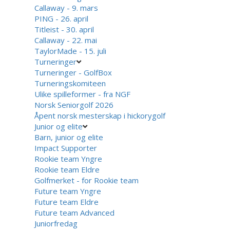
Callaway - 9. mars
PING - 26. april
Titleist - 30. april
Callaway - 22. mai
TaylorMade - 15. juli
Turneringer
Turneringer - GolfBox
Turneringskomiteen
Ulike spilleformer - fra NGF
Norsk Seniorgolf 2026
Åpent norsk mesterskap i hickorygolf
Junior og elite
Barn, junior og elite
Impact Supporter
Rookie team Yngre
Rookie team Eldre
Golfmerket - for Rookie team
Future team Yngre
Future team Eldre
Future team Advanced
Juniorfredag