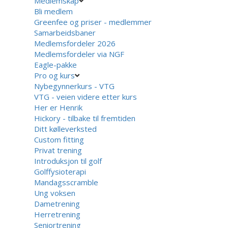
Medlemskap
Bli medlem
Greenfee og priser - medlemmer
Samarbeidsbaner
Medlemsfordeler 2026
Medlemsfordeler via NGF
Eagle-pakke
Pro og kurs
Nybegynnerkurs - VTG
VTG - veien videre etter kurs
Her er Henrik
Hickory - tilbake til fremtiden
Ditt kølleverksted
Custom fitting
Privat trening
Introduksjon til golf
Golffysioterapi
Mandagsscramble
Ung voksen
Dametrening
Herretrening
Seniortrening