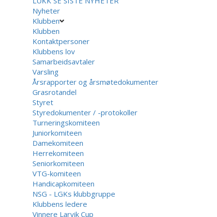
LUKK
SE SISTE NYHETER
Nyheter
Klubben
Klubben
Kontaktpersoner
Klubbens lov
Samarbeidsavtaler
Varsling
Årsrapporter og årsmøtedokumenter
Grasrotandel
Styret
Styredokumenter / -protokoller
Turneringskomiteen
Juniorkomiteen
Damekomiteen
Herrekomiteen
Seniorkomiteen
VTG-komiteen
Handicapkomiteen
NSG - LGKs klubbgruppe
Klubbens ledere
Vinnere Larvik Cup