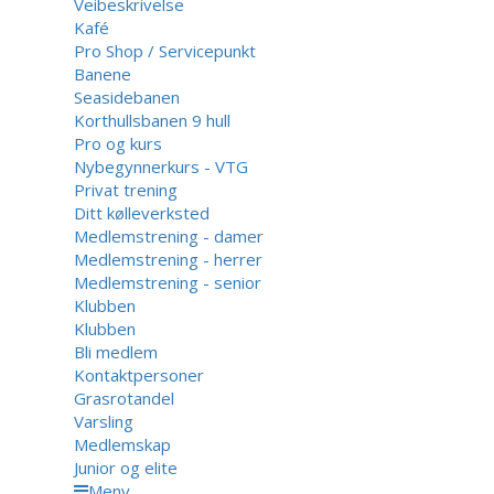
Veibeskrivelse
Kafé
Pro Shop / Servicepunkt
Banene
Seasidebanen
Korthullsbanen 9 hull
Pro og kurs
Nybegynnerkurs - VTG
Privat trening
Ditt kølleverksted
Medlemstrening - damer
Medlemstrening - herrer
Medlemstrening - senior
Klubben
Klubben
Bli medlem
Kontaktpersoner
Grasrotandel
Varsling
Medlemskap
Junior og elite
Meny