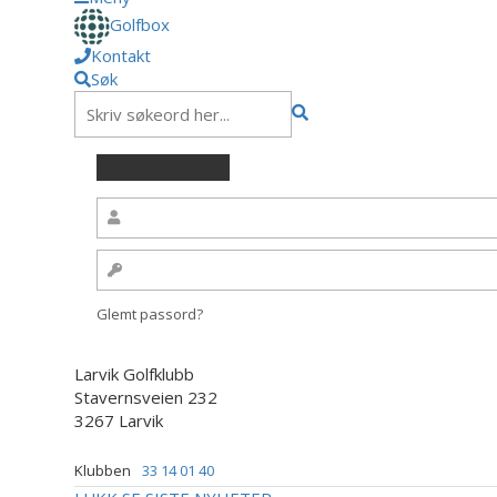
Golfbox
Kontakt
Søk
Glemt passord?
Larvik Golfklubb
Stavernsveien 232
3267 Larvik
Klubben
33 14 01 40