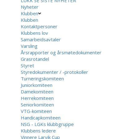
LUKK
SE SISTE NYHETER
Nyheter
Klubben
Klubben
Kontaktpersoner
Klubbens lov
Samarbeidsavtaler
Varsling
Årsrapporter og årsmøtedokumenter
Grasrotandel
Styret
Styredokumenter / -protokoller
Turneringskomiteen
Juniorkomiteen
Damekomiteen
Herrekomiteen
Seniorkomiteen
VTG-komiteen
Handicapkomiteen
NSG - LGKs klubbgruppe
Klubbens ledere
Vinnere Larvik Cup