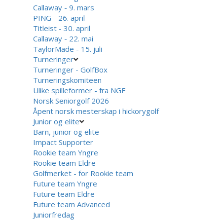
Callaway - 9. mars
PING - 26. april
Titleist - 30. april
Callaway - 22. mai
TaylorMade - 15. juli
Turneringer
Turneringer - GolfBox
Turneringskomiteen
Ulike spilleformer - fra NGF
Norsk Seniorgolf 2026
Åpent norsk mesterskap i hickorygolf
Junior og elite
Barn, junior og elite
Impact Supporter
Rookie team Yngre
Rookie team Eldre
Golfmerket - for Rookie team
Future team Yngre
Future team Eldre
Future team Advanced
Juniorfredag