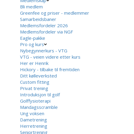
Medlemskap
Bli medlem
Greenfee og priser - medlemmer
Samarbeidsbaner
Medlemsfordeler 2026
Medlemsfordeler via NGF
Eagle-pakke
Pro og kurs
Nybegynnerkurs - VTG
VTG - veien videre etter kurs
Her er Henrik
Hickory - tilbake til fremtiden
Ditt kølleverksted
Custom fitting
Privat trening
Introduksjon til golf
Golffysioterapi
Mandagsscramble
Ung voksen
Dametrening
Herretrening
Seniortrening