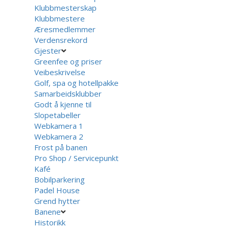
Klubbmesterskap
Klubbmestere
Æresmedlemmer
Verdensrekord
Gjester
Greenfee og priser
Veibeskrivelse
Golf, spa og hotellpakke
Samarbeidsklubber
Godt å kjenne til
Slopetabeller
Webkamera 1
Webkamera 2
Frost på banen
Pro Shop / Servicepunkt
Kafé
Bobilparkering
Padel House
Grend hytter
Banene
Historikk